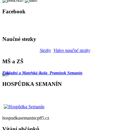
Facebook
Naučné stezky
Stezky
Video naučné stezky
MŠ a ZŠ
Základní a Mateřská škola Pramínek Semanín
HOSPŮDKA SEMANÍN
hospudkasemanincp85.cz
Vítání občánků