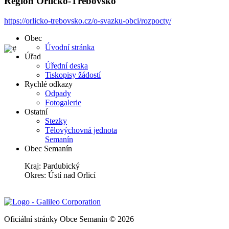
Region Orlicko-Třebovsko
https://orlicko-trebovsko.cz/o-svazku-obci/rozpocty/
Obec
Úvodní stránka
Úřad
Úřední deska
Tiskopisy žádostí
Rychlé odkazy
Odpady
Fotogalerie
Ostatní
Stezky
Tělovýchovná jednota
Semanín
Obec Semanín
Kraj: Pardubický
Okres: Ústí nad Orlicí
Oficiální stránky Obce Semanín © 2026