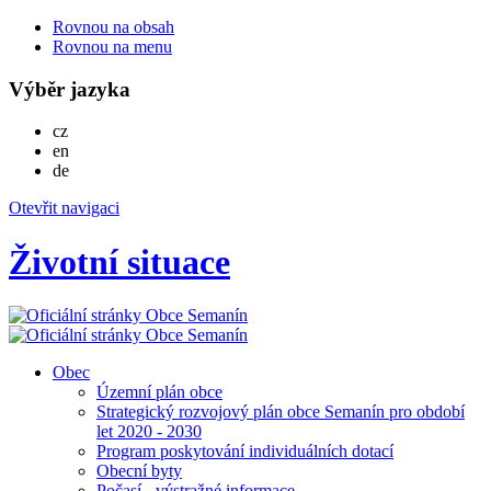
Rovnou na obsah
Rovnou na menu
Výběr jazyka
Česky
cz
English
en
Deutsch
de
Otevřit navigaci
Životní situace
Obec
Územní plán obce
Strategický rozvojový plán obce Semanín pro období
let 2020 - 2030
Program poskytování individuálních dotací
Obecní byty
Počasí - výstražné informace