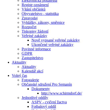
Elektronická podatelna
Registr oznámení
Vítání občánků
Obyvatelstvo - statistika
Zpravodaj
Vyhlášky, zákony, směrnice
Rozpočet
Tiskopisy žádostí
Veřejné zakázky
Nově vypsané veřejné zakázky
Ukončené veřejné zakázky
Povinné informace
GDPR
Zastupitelstvo
Aktuality
Aktuality
Kalendář akcí
Volný čas
Fotogalerie
Občanské sdružení Pro Semanín
Dokumenty
http://www.schirmdorf.de/
Jednotlivé oddíly
ASPV - cvičení žactva
Fotbalový oddíl