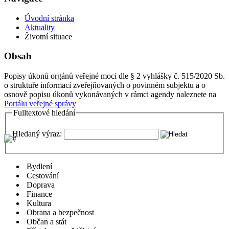
Úvodní stránka
Aktuality
Životní situace
Obsah
Popisy úkonů orgánů veřejné moci dle § 2 vyhlášky č. 515/2020 Sb.
o struktuře informací zveřejňovaných o povinném subjektu a o
osnově popisu úkonů vykonávaných v rámci agendy naleznete na
Portálu veřejné správy
Fulltextové hledání
Hledaný výraz:
Bydlení
Cestování
Doprava
Finance
Kultura
Obrana a bezpečnost
Občan a stát