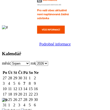
Podrobné informace
Kalendář
měsíc
rok
Po
Út
St
Čt
Pá
So
Ne
27
28
29
30
31
1
2
3
4
5
6
7
8
9
10
11
12
13
14
15
16
17
18
19
20
21
22
23
24
25
26
27
28
29
30
31
1
2
3
4
5
6