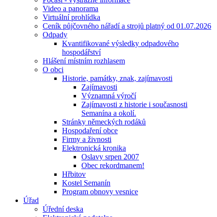
Video a panorama
Virtuální prohlídka
Ceník půjčovného nářadí a strojů platný od 01.07.2026
Odpady
Kvantifikované výsledky odpadového
hospodářství
Hlášení místním rozhlasem
O obci
Historie, památky, znak, zajímavosti
Zajímavosti
Významná výročí
Zajímavosti z historie i současnosti
Semanína a okolí.
Stránky německých rodáků
Hospodaření obce
Firmy a živnosti
Elektronická kronika
Oslavy srpen 2007
Obec rekordmanem!
Hřbitov
Kostel Semanín
Program obnovy vesnice
Úřad
Úřední deska