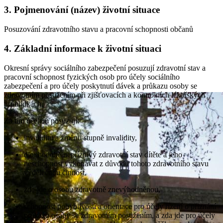
3.
Pojmenování (název) životní situace
Posuzování zdravotního stavu a pracovní schopnosti občanů
4.
Základní informace k životní situaci
Okresní správy sociálního zabezpečení posuzují zdravotní stav a
pracovní schopnost fyzických osob pro účely sociálního
zabezpečení a pro účely poskytnutí dávek a průkazu osoby se
zdravotním postižením při zjišťovacích a kontrolních lékařských
prohlídkách.
Za tím účelem posuzují:
invaliditu a změnu stupně invalidity,
dlouhodobě nepříznivý zdravotní stav dítěte a jeho
neschopnost vykonávat z důvodu tohoto zdravotního stavu
výdělečnou činnost,
zda jde o osobu zdravotně znevýhodněnou,
schopnost pohyblivosti a orientace pro účely řízení o přiznání
průkazu osoby se zdravotním postižením, a zda jde pro účely