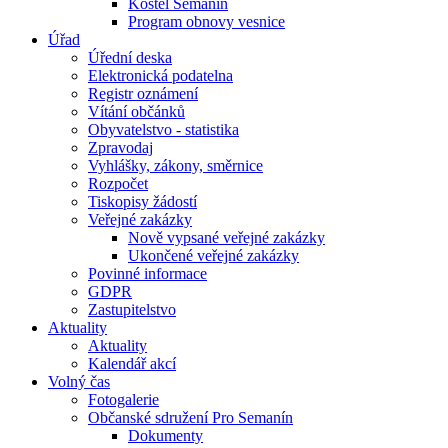
Kostel Semanín
Program obnovy vesnice
Úřad
Úřední deska
Elektronická podatelna
Registr oznámení
Vítání občánků
Obyvatelstvo - statistika
Zpravodaj
Vyhlášky, zákony, směrnice
Rozpočet
Tiskopisy žádostí
Veřejné zakázky
Nově vypsané veřejné zakázky
Ukončené veřejné zakázky
Povinné informace
GDPR
Zastupitelstvo
Aktuality
Aktuality
Kalendář akcí
Volný čas
Fotogalerie
Občanské sdružení Pro Semanín
Dokumenty