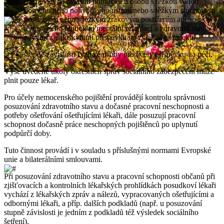
příspěvku na zvláštní pomůcku o osobu s těžkou vadou
nosného nebo pohybového ústrojí nebo s těžkým sluchovým
postižením nebo s těžkým zrakovým postižením anebo s
těžkou nebo hlubokou mentální retardací a zdravotní stav
nevylučuje poskytnutí příspěvku na zvláštní pomůcku,
stupně závislosti fyzické osoby pro účely příspěvku na péči.
Výše uvedené úkoly okresních správ sociálního zabezpečení může
plnit pouze lékař.
Pro účely nemocenského pojištění provádějí kontrolu správnosti
posuzování zdravotního stavu a dočasné pracovní neschopnosti a
potřeby ošetřování ošetřujícími lékaři, dále posuzují pracovní
schopnost dočasně práce neschopných pojištěnců po uplynutí
podpůrčí doby.
Tuto činnost provádí i v souladu s příslušnými normami Evropské
unie a bilaterálními smlouvami.
Při posuzování zdravotního stavu a pracovní schopnosti občanů při
zjišťovacích a kontrolních lékařských prohlídkách posudkoví lékaři
vychází z lékařských zpráv a nálezů, vypracovaných ošetřujícími a
odbornými lékaři, a příp. dalších podkladů (např. u posuzování
stupně závislosti je jedním z podkladů též výsledek sociálního
šetření).