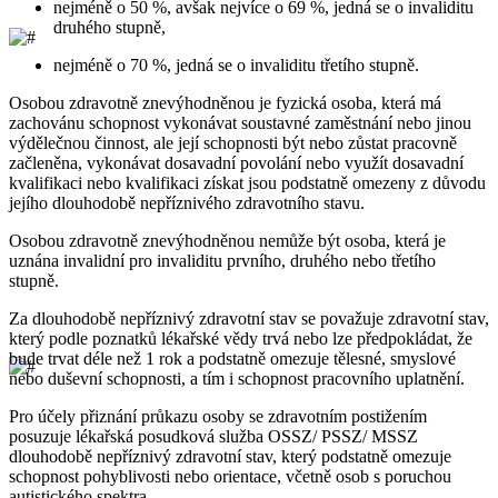
nejméně o 50 %, avšak nejvíce o 69 %, jedná se o invaliditu
druhého stupně,
nejméně o 70 %, jedná se o invaliditu třetího stupně.
Osobou zdravotně znevýhodněnou je fyzická osoba, která má
zachovánu schopnost vykonávat soustavné zaměstnání nebo jinou
výdělečnou činnost, ale její schopnosti být nebo zůstat pracovně
začleněna, vykonávat dosavadní povolání nebo využít dosavadní
kvalifikaci nebo kvalifikaci získat jsou podstatně omezeny z důvodu
jejího dlouhodobě nepříznivého zdravotního stavu.
Osobou zdravotně znevýhodněnou nemůže být osoba, která je
uznána invalidní pro invaliditu prvního, druhého nebo třetího
stupně.
Za dlouhodobě nepříznivý zdravotní stav se považuje zdravotní stav,
který podle poznatků lékařské vědy trvá nebo lze předpokládat, že
bude trvat déle než 1 rok a podstatně omezuje tělesné, smyslové
nebo duševní schopnosti, a tím i schopnost pracovního uplatnění.
Pro účely přiznání průkazu osoby se zdravotním postižením
posuzuje lékařská posudková služba OSSZ/ PSSZ/ MSSZ
dlouhodobě nepříznivý zdravotní stav, který podstatně omezuje
schopnost pohyblivosti nebo orientace, včetně osob s poruchou
autistického spektra.