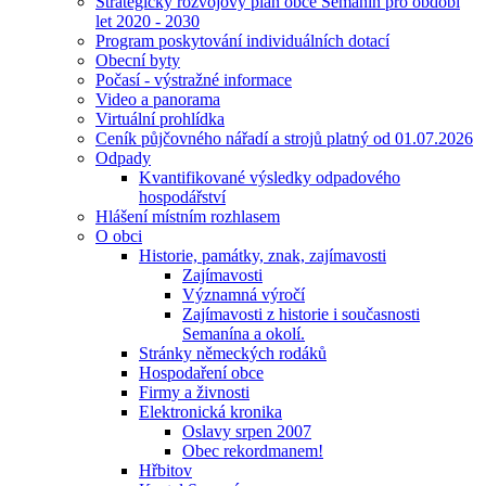
Strategický rozvojový plán obce Semanín pro období
let 2020 - 2030
Program poskytování individuálních dotací
Obecní byty
Počasí - výstražné informace
Video a panorama
Virtuální prohlídka
Ceník půjčovného nářadí a strojů platný od 01.07.2026
Odpady
Kvantifikované výsledky odpadového
hospodářství
Hlášení místním rozhlasem
O obci
Historie, památky, znak, zajímavosti
Zajímavosti
Významná výročí
Zajímavosti z historie i současnosti
Semanína a okolí.
Stránky německých rodáků
Hospodaření obce
Firmy a živnosti
Elektronická kronika
Oslavy srpen 2007
Obec rekordmanem!
Hřbitov