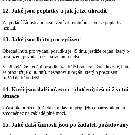
12.
Jaké jsou poplatky a jak je lze uhradit
Za podání žádosti ani posouzení zdravotního stavu se poplatky
neplatí.
13.
Jaké jsou lhůty pro vyřízení
Obecná lhůta pro vydání posudku je 45 dnů, jestliže orgán, který o
posouzení požádal, nestanoví lhůtu delší.
V případě, že vydání posudku ve lhůtě brání závažné důvody, lhůta
se prodlužuje o 30 dnů, nestanoví-li orgán, který o posouzení
požádal, lhůtu delší.
14.
Kteří jsou další účastníci (dotčení) řešení životní
situace
Účastníkem řízení je žadatel o dávku, příp. jeho opatrovník nebo
zmocněnec na základě plné moci.
15.
Jaké další činnosti jsou po žadateli požadovány