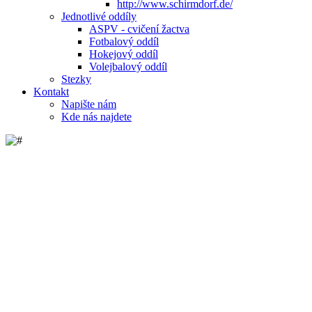
http://www.schirmdorf.de/
Jednotlivé oddíly
ASPV - cvičení žactva
Fotbalový oddíl
Hokejový oddíl
Volejbalový oddíl
Stezky
Kontakt
Napište nám
Kde nás najdete