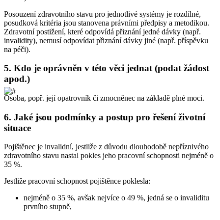
Posouzení zdravotního stavu pro jednotlivé systémy je rozdílné,
posudková kritéria jsou stanovena právními předpisy a metodikou.
Zdravotní postižení, které odpovídá přiznání jedné dávky (např.
invalidity), nemusí odpovídat přiznání dávky jiné (např. příspěvku
na péči).
5.
Kdo je oprávněn v této věci jednat (podat žádost
apod.)
Osoba, popř. její opatrovník či zmocněnec na základě plné moci.
6.
Jaké jsou podmínky a postup pro řešení životní
situace
Pojištěnec je invalidní, jestliže z důvodu dlouhodobě nepříznivého
zdravotního stavu nastal pokles jeho pracovní schopnosti nejméně o
35 %.
Jestliže pracovní schopnost pojištěnce poklesla:
nejméně o 35 %, avšak nejvíce o 49 %, jedná se o invaliditu
prvního stupně,