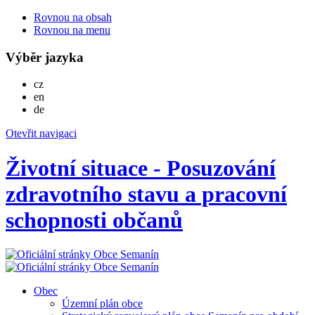
Rovnou na obsah
Rovnou na menu
Výběr jazyka
Česky
cz
English
en
Deutsch
de
Otevřit navigaci
Životní situace - Posuzování
zdravotního stavu a pracovní
schopnosti občanů
Obec
Územní plán obce