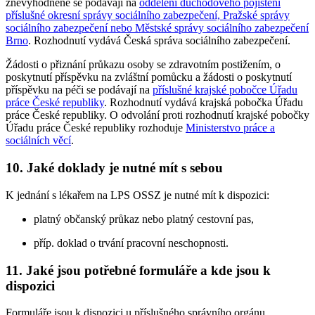
znevýhodněné se podávají na
oddělení důchodového pojištění
příslušné okresní správy sociálního zabezpečení, Pražské správy
sociálního zabezpečení nebo Městské správy sociálního zabezpečení
Brno
. Rozhodnutí vydává Česká správa sociálního zabezpečení.
Žádosti o přiznání průkazu osoby se zdravotním postižením, o
poskytnutí příspěvku na zvláštní pomůcku a žádosti o poskytnutí
příspěvku na péči se podávají na
příslušné krajské pobočce Úřadu
práce České republiky
. Rozhodnutí vydává krajská pobočka Úřadu
práce České republiky. O odvolání proti rozhodnutí krajské pobočky
Úřadu práce České republiky rozhoduje
Ministerstvo práce a
sociálních věcí
.
10.
Jaké doklady je nutné mít s sebou
K jednání s lékařem na LPS OSSZ je nutné mít k dispozici:
platný občanský průkaz nebo platný cestovní pas,
příp. doklad o trvání pracovní neschopnosti.
11.
Jaké jsou potřebné formuláře a kde jsou k
dispozici
Formuláře jsou k dispozici u příslušného správního orgánu.