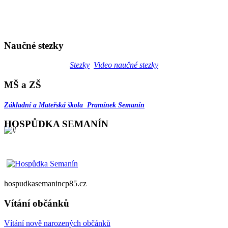
Naučné stezky
Stezky
Video naučné stezky
MŠ a ZŠ
Základní a Mateřská škola Pramínek Semanín
HOSPŮDKA SEMANÍN
hospudkasemanincp85.cz
Vítání občánků
Vítání nově narozených občánků