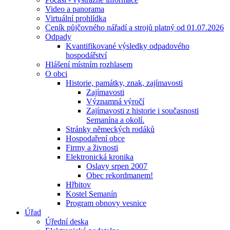
Video a panorama
Virtuální prohlídka
Ceník půjčovného nářadí a strojů platný od 01.07.2026
Odpady
Kvantifikované výsledky odpadového
hospodářství
Hlášení místním rozhlasem
O obci
Historie, památky, znak, zajímavosti
Zajímavosti
Významná výročí
Zajímavosti z historie i současnosti
Semanína a okolí.
Stránky německých rodáků
Hospodaření obce
Firmy a živnosti
Elektronická kronika
Oslavy srpen 2007
Obec rekordmanem!
Hřbitov
Kostel Semanín
Program obnovy vesnice
Úřad
Úřední deska