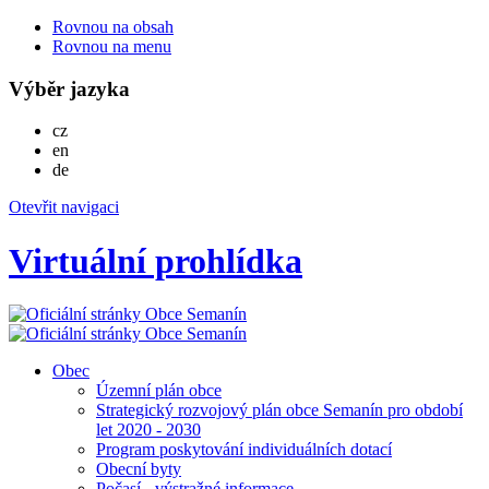
Rovnou na obsah
Rovnou na menu
Výběr jazyka
Česky
cz
English
en
Deutsch
de
Otevřit navigaci
Virtuální prohlídka
Obec
Územní plán obce
Strategický rozvojový plán obce Semanín pro období
let 2020 - 2030
Program poskytování individuálních dotací
Obecní byty
Počasí - výstražné informace