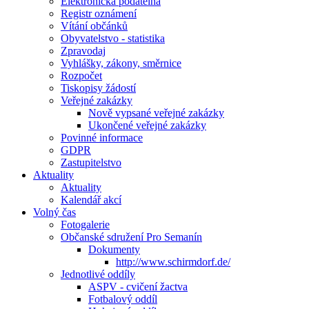
Elektronická podatelna
Registr oznámení
Vítání občánků
Obyvatelstvo - statistika
Zpravodaj
Vyhlášky, zákony, směrnice
Rozpočet
Tiskopisy žádostí
Veřejné zakázky
Nově vypsané veřejné zakázky
Ukončené veřejné zakázky
Povinné informace
GDPR
Zastupitelstvo
Aktuality
Aktuality
Kalendář akcí
Volný čas
Fotogalerie
Občanské sdružení Pro Semanín
Dokumenty
http://www.schirmdorf.de/
Jednotlivé oddíly
ASPV - cvičení žactva
Fotbalový oddíl