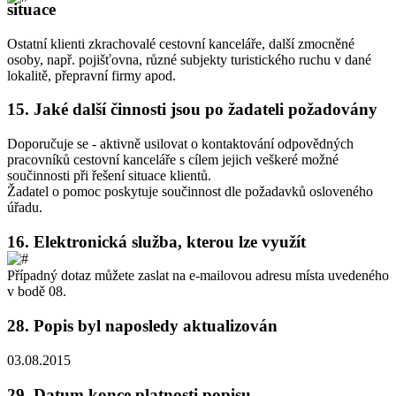
situace
Ostatní klienti zkrachovalé cestovní kanceláře, další zmocněné
osoby, např. pojišťovna, různé subjekty turistického ruchu v dané
lokalitě, přepravní firmy apod.
15.
Jaké další činnosti jsou po žadateli požadovány
Doporučuje se - aktivně usilovat o kontaktování odpovědných
pracovníků cestovní kanceláře s cílem jejich veškeré možné
součinnosti při řešení situace klientů.
Žadatel o pomoc poskytuje součinnost dle požadavků osloveného
úřadu.
16.
Elektronická služba, kterou lze využít
Případný dotaz můžete zaslat na e-mailovou adresu místa uvedeného
v bodě 08.
28.
Popis byl naposledy aktualizován
03.08.2015
29.
Datum konce platnosti popisu