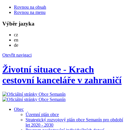
Rovnou na obsah
Rovnou na menu
Výběr jazyka
Česky
cz
English
en
Deutsch
de
Otevřit navigaci
Životní situace - Krach
cestovní kanceláře v zahraničí
Obec
Územní plán obce
Strategický rozvojový plán obce Semanín pro období
let 2020 - 2030