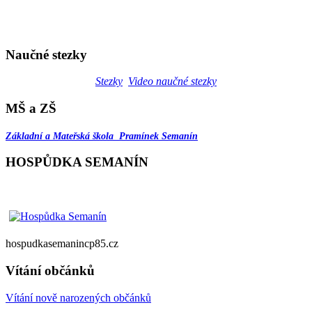
Naučné stezky
Stezky
Video naučné stezky
MŠ a ZŠ
Základní a Mateřská škola Pramínek Semanín
HOSPŮDKA SEMANÍN
hospudkasemanincp85.cz
Vítání občánků
Vítání nově narozených občánků