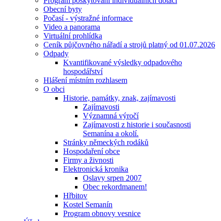
Program poskytování individuálních dotací
Obecní byty
Počasí - výstražné informace
Video a panorama
Virtuální prohlídka
Ceník půjčovného nářadí a strojů platný od 01.07.2026
Odpady
Kvantifikované výsledky odpadového
hospodářství
Hlášení místním rozhlasem
O obci
Historie, památky, znak, zajímavosti
Zajímavosti
Významná výročí
Zajímavosti z historie i současnosti
Semanína a okolí.
Stránky německých rodáků
Hospodaření obce
Firmy a živnosti
Elektronická kronika
Oslavy srpen 2007
Obec rekordmanem!
Hřbitov
Kostel Semanín
Program obnovy vesnice