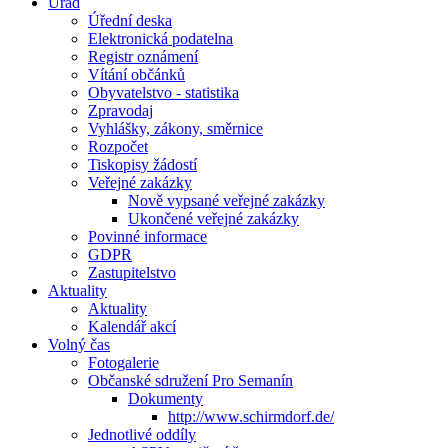
Úřad
Úřední deska
Elektronická podatelna
Registr oznámení
Vítání občánků
Obyvatelstvo - statistika
Zpravodaj
Vyhlášky, zákony, směrnice
Rozpočet
Tiskopisy žádostí
Veřejné zakázky
Nově vypsané veřejné zakázky
Ukončené veřejné zakázky
Povinné informace
GDPR
Zastupitelstvo
Aktuality
Aktuality
Kalendář akcí
Volný čas
Fotogalerie
Občanské sdružení Pro Semanín
Dokumenty
http://www.schirmdorf.de/
Jednotlivé oddíly