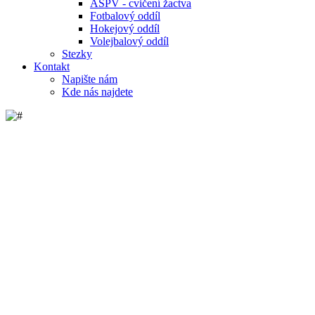
ASPV - cvičení žactva
Fotbalový oddíl
Hokejový oddíl
Volejbalový oddíl
Stezky
Kontakt
Napište nám
Kde nás najdete