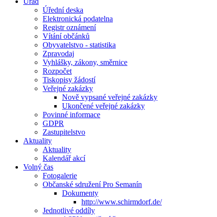
Úřad
Úřední deska
Elektronická podatelna
Registr oznámení
Vítání občánků
Obyvatelstvo - statistika
Zpravodaj
Vyhlášky, zákony, směrnice
Rozpočet
Tiskopisy žádostí
Veřejné zakázky
Nově vypsané veřejné zakázky
Ukončené veřejné zakázky
Povinné informace
GDPR
Zastupitelstvo
Aktuality
Aktuality
Kalendář akcí
Volný čas
Fotogalerie
Občanské sdružení Pro Semanín
Dokumenty
http://www.schirmdorf.de/
Jednotlivé oddíly