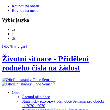
Rovnou na obsah
Rovnou na menu
Výběr jazyka
Česky
cz
English
en
Deutsch
de
Otevřit navigaci
Životní situace - Přidělení
rodného čísla na žádost
Obec
Územní plán obce
Strategický rozvojový plán obce Semanín pro období
let 2020 - 2030