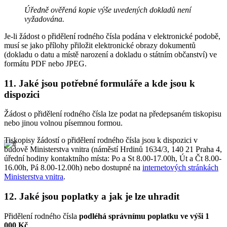
Úředně ověřená kopie výše uvedených dokladů není
vyžadována.
Je-li žádost o přidělení rodného čísla podána v elektronické podobě,
musí se jako přílohy přiložit elektronické obrazy dokumentů
(dokladu o datu a místě narození a dokladu o státním občanství) ve
formátu PDF nebo JPEG.
11.
Jaké jsou potřebné formuláře a kde jsou k
dispozici
Žádost o přidělení rodného čísla lze podat na předepsaném tiskopisu
nebo jinou volnou písemnou formou.
Tiskopisy žádostí o přidělení rodného čísla jsou k dispozici v
budově Ministerstva vnitra (náměstí Hrdinů 1634/3, 140 21 Praha 4,
úřední hodiny kontaktního místa: Po a St 8.00-17.00h, Út a Čt 8.00-
16.00h, Pá 8.00-12.00h) nebo dostupné na
internetových stránkách
Ministerstva vnitra
.
12.
Jaké jsou poplatky a jak je lze uhradit
Přidělení rodného čísla
podléhá správnímu poplatku ve výši 1
000 Kč
.