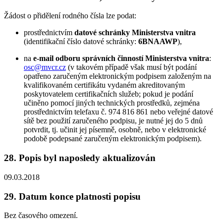
Žádost o přidělení rodného čísla lze podat:
prostřednictvím
datové schránky Ministerstva vnitra
(identifikační číslo datové schránky:
6BNAAWP
),
na
e-mail odboru správních činností Ministerstva vnitra
:
osc@mvcr.cz
(v takovém případě však musí být podání
opatřeno zaručeným elektronickým podpisem založeným na
kvalifikovaném certifikátu vydaném akreditovaným
poskytovatelem certifikačních služeb; pokud je podání
učiněno pomocí jiných technických prostředků, zejména
prostřednictvím telefaxu č. 974 816 861 nebo veřejné datové
sítě bez použití zaručeného podpisu, je nutné jej do 5 dnů
potvrdit, tj. učinit jej písemně, osobně, nebo v elektronické
podobě podepsané zaručeným elektronickým podpisem).
28.
Popis byl naposledy aktualizován
09.03.2018
29.
Datum konce platnosti popisu
Bez časového omezení.