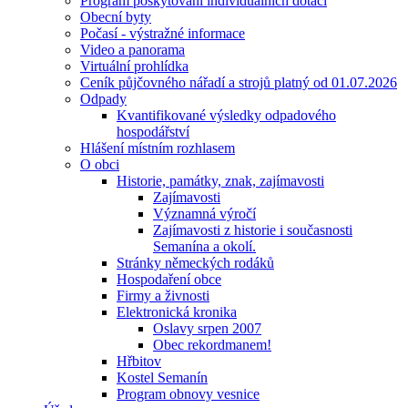
Program poskytování individuálních dotací
Obecní byty
Počasí - výstražné informace
Video a panorama
Virtuální prohlídka
Ceník půjčovného nářadí a strojů platný od 01.07.2026
Odpady
Kvantifikované výsledky odpadového
hospodářství
Hlášení místním rozhlasem
O obci
Historie, památky, znak, zajímavosti
Zajímavosti
Významná výročí
Zajímavosti z historie i současnosti
Semanína a okolí.
Stránky německých rodáků
Hospodaření obce
Firmy a živnosti
Elektronická kronika
Oslavy srpen 2007
Obec rekordmanem!
Hřbitov
Kostel Semanín
Program obnovy vesnice