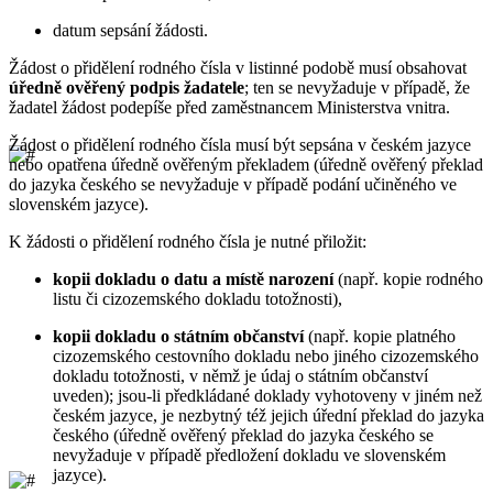
datum sepsání žádosti.
Žádost o přidělení rodného čísla v listinné podobě musí obsahovat
úředně ověřený podpis žadatele
; ten se nevyžaduje v případě, že
žadatel žádost podepíše před zaměstnancem Ministerstva vnitra.
Žádost o přidělení rodného čísla musí být sepsána v českém jazyce
nebo opatřena úředně ověřeným překladem (úředně ověřený překlad
do jazyka českého se nevyžaduje v případě podání učiněného ve
slovenském jazyce).
K žádosti o přidělení rodného čísla je nutné přiložit:
kopii dokladu o datu a místě narození
(např. kopie rodného
listu či cizozemského dokladu totožnosti),
kopii dokladu o státním občanství
(např. kopie platného
cizozemského cestovního dokladu nebo jiného cizozemského
dokladu totožnosti, v němž je údaj o státním občanství
uveden); jsou-li předkládané doklady vyhotoveny v jiném než
českém jazyce, je nezbytný též jejich úřední překlad do jazyka
českého (úředně ověřený překlad do jazyka českého se
nevyžaduje v případě předložení dokladu ve slovenském
jazyce).