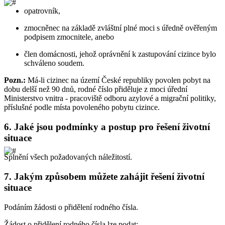
opatrovník,
zmocněnec na základě zvláštní plné moci s úředně ověřeným
podpisem zmocnitele, anebo
člen domácnosti, jehož oprávnění k zastupování cizince bylo
schváleno soudem.
Pozn.:
Má-li cizinec na území České republiky povolen pobyt na
dobu delší než 90 dnů, rodné číslo přiděluje z moci úřední
Ministerstvo vnitra - pracoviště odboru azylové a migrační politiky,
příslušné podle místa povoleného pobytu cizince.
6.
Jaké jsou podmínky a postup pro řešení životní
situace
Splnění všech požadovaných náležitostí.
7.
Jakým způsobem můžete zahájit řešení životní
situace
Podáním žádosti o přidělení rodného čísla.
Žádost o přidělení rodného čísla lze podat: