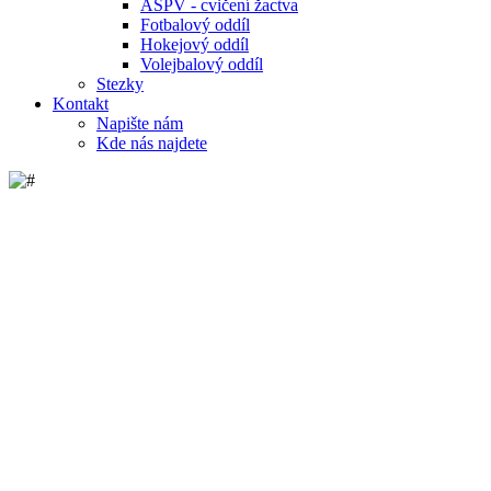
ASPV - cvičení žactva
Fotbalový oddíl
Hokejový oddíl
Volejbalový oddíl
Stezky
Kontakt
Napište nám
Kde nás najdete