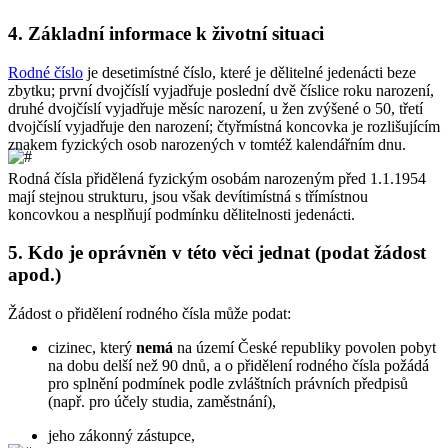
4.
Základní informace k životní situaci
Rodné číslo
je desetimístné číslo, které je dělitelné jedenácti beze
zbytku; první dvojčíslí vyjadřuje poslední dvě číslice roku narození,
druhé dvojčíslí vyjadřuje měsíc narození, u žen zvýšené o 50, třetí
dvojčíslí vyjadřuje den narození; čtyřmístná koncovka je rozlišujícím
znakem fyzických osob narozených v tomtéž kalendářním dnu.
Rodná čísla přidělená fyzickým osobám narozeným před 1.1.1954
mají stejnou strukturu, jsou však devítimístná s třímístnou
koncovkou a nesplňují podmínku dělitelnosti jedenácti.
5.
Kdo je oprávněn v této věci jednat (podat žádost
apod.)
Žádost o přidělení rodného čísla může podat:
cizinec, který
nemá
na území České republiky povolen pobyt
na dobu delší než 90 dnů, a o přidělení rodného čísla požádá
pro splnění podmínek podle zvláštních právních předpisů
(např. pro účely studia, zaměstnání),
jeho zákonný zástupce,