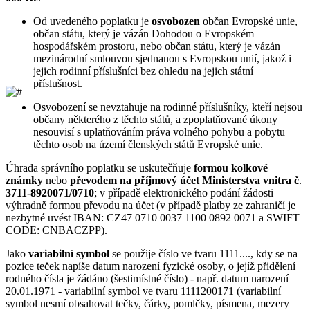
Od uvedeného poplatku je
osvobozen
občan Evropské unie,
občan státu, který je vázán Dohodou o Evropském
hospodářském prostoru, nebo občan státu, který je vázán
mezinárodní smlouvou sjednanou s Evropskou unií, jakož i
jejich rodinní příslušníci bez ohledu na jejich státní
příslušnost.
Osvobození se nevztahuje na rodinné příslušníky, kteří nejsou
občany některého z těchto států, a zpoplatňované úkony
nesouvisí s uplatňováním práva volného pohybu a pobytu
těchto osob na území členských států Evropské unie.
Úhrada správního poplatku se uskutečňuje
formou kolkové
známky
nebo
převodem na příjmový účet Ministerstva vnitra č
.
3711-8920071/0710
; v případě elektronického podání žádosti
výhradně formou převodu na účet (v případě platby ze zahraničí je
nezbytné uvést IBAN: CZ47 0710 0037 1100 0892 0071 a SWIFT
CODE: CNBACZPP).
Jako
variabilní symbol
se použije číslo ve tvaru 1111...., kdy se na
pozice teček napíše datum narození fyzické osoby, o jejíž přidělení
rodného čísla je žádáno (šestimístné číslo) - např. datum narození
20.01.1971 - variabilní symbol ve tvaru 1111200171 (variabilní
symbol nesmí obsahovat tečky, čárky, pomlčky, písmena, mezery