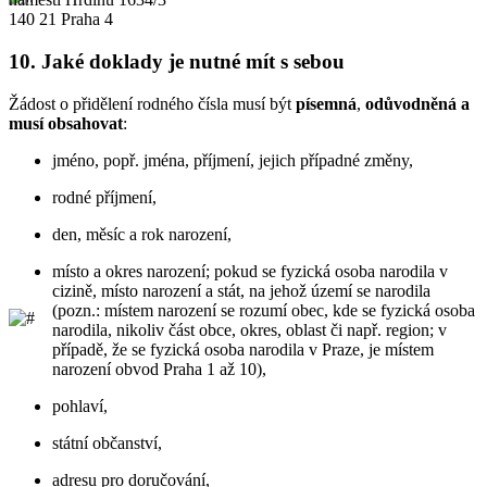
140 21 Praha 4
10.
Jaké doklady je nutné mít s sebou
Žádost o přidělení rodného čísla musí být
písemná
,
odůvodněná
a
musí obsahovat
:
jméno, popř. jména, příjmení, jejich případné změny,
rodné příjmení,
den, měsíc a rok narození,
místo a okres narození; pokud se fyzická osoba narodila v
cizině, místo narození a stát, na jehož území se narodila
(pozn.: místem narození se rozumí obec, kde se fyzická osoba
narodila, nikoliv část obce, okres, oblast či např. region; v
případě, že se fyzická osoba narodila v Praze, je místem
narození obvod Praha 1 až 10),
pohlaví,
státní občanství,
adresu pro doručování,