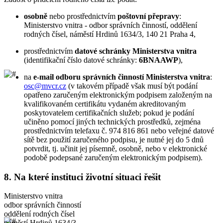
osobně
nebo prostřednictvím
poštovní přepravy
:
Ministerstvo vnitra - odbor správních činností, oddělení
rodných čísel, náměstí Hrdinů 1634/3, 140 21 Praha 4,
prostřednictvím
datové schránky Ministerstva vnitra
(identifikační číslo datové schránky:
6BNAAWP
),
na
e-mail odboru správních činností Ministerstva vnitra
:
osc@mvcr.cz
(v takovém případě však musí být podání
opatřeno zaručeným elektronickým podpisem založeným na
kvalifikovaném certifikátu vydaném akreditovaným
poskytovatelem certifikačních služeb; pokud je podání
učiněno pomocí jiných technických prostředků, zejména
prostřednictvím telefaxu č. 974 816 861 nebo veřejné datové
sítě bez použití zaručeného podpisu, je nutné jej do 5 dnů
potvrdit, tj. učinit jej písemně, osobně, nebo v elektronické
podobě podepsané zaručeným elektronickým podpisem).
8.
Na které instituci životní situaci řešit
Ministerstvo vnitra
odbor správních činností
oddělení rodných čísel
náměstí Hrdinů 1634/3