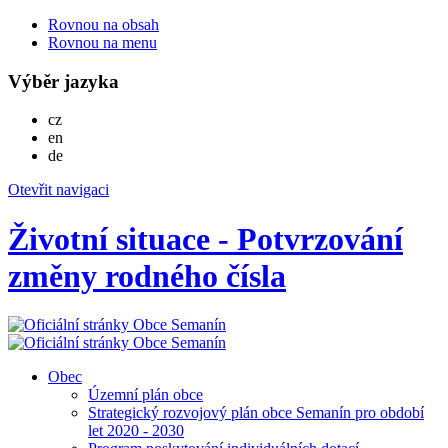
Rovnou na obsah
Rovnou na menu
Výběr jazyka
Česky
cz
English
en
Deutsch
de
Otevřit navigaci
Životní situace - Potvrzování
změny rodného čísla
Obec
Územní plán obce
Strategický rozvojový plán obce Semanín pro období
let 2020 - 2030