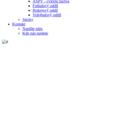
ASPV - cvičení žactva
Fotbalový oddíl
Hokejový oddíl
Volejbalový oddíl
Stezky
Kontakt
Napište nám
Kde nás najdete