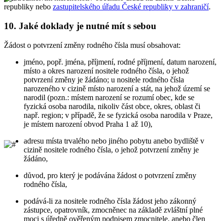
republiky nebo
zastupitelského úřadu České republiky v zahraničí
.
10.
Jaké doklady je nutné mít s sebou
Žádost o potvrzení změny rodného čísla musí obsahovat:
jméno, popř. jména, příjmení, rodné příjmení, datum narození,
místo a okres narození nositele rodného čísla, o jehož
potvrzení změny je žádáno; u nositele rodného čísla
narozeného v cizině místo narození a stát, na jehož území se
narodil (pozn.: místem narození se rozumí obec, kde se
fyzická osoba narodila, nikoliv část obce, okres, oblast či
např. region; v případě, že se fyzická osoba narodila v Praze,
je místem narození obvod Praha 1 až 10),
adresu místa trvalého nebo jiného pobytu anebo bydliště v
cizině nositele rodného čísla, o jehož potvrzení změny je
žádáno,
důvod, pro který je podávána žádost o potvrzení změny
rodného čísla,
podává-li za nositele rodného čísla žádost jeho zákonný
zástupce, opatrovník, zmocněnec na základě zvláštní plné
moci s úředně ověřeným podpisem zmocnitele, anebo člen