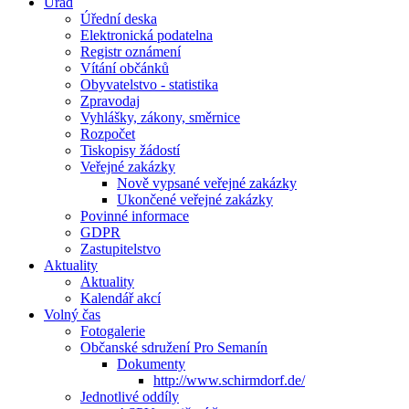
Úřad
Úřední deska
Elektronická podatelna
Registr oznámení
Vítání občánků
Obyvatelstvo - statistika
Zpravodaj
Vyhlášky, zákony, směrnice
Rozpočet
Tiskopisy žádostí
Veřejné zakázky
Nově vypsané veřejné zakázky
Ukončené veřejné zakázky
Povinné informace
GDPR
Zastupitelstvo
Aktuality
Aktuality
Kalendář akcí
Volný čas
Fotogalerie
Občanské sdružení Pro Semanín
Dokumenty
http://www.schirmdorf.de/
Jednotlivé oddíly