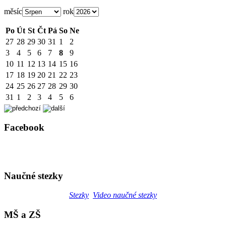
měsíc
rok
Po
Út
St
Čt
Pá
So
Ne
27
28
29
30
31
1
2
3
4
5
6
7
8
9
10
11
12
13
14
15
16
17
18
19
20
21
22
23
24
25
26
27
28
29
30
31
1
2
3
4
5
6
Facebook
Naučné stezky
Stezky
Video naučné stezky
MŠ a ZŠ