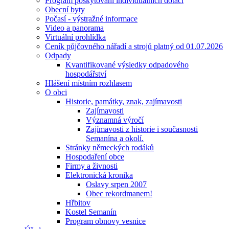
Program poskytování individuálních dotací
Obecní byty
Počasí - výstražné informace
Video a panorama
Virtuální prohlídka
Ceník půjčovného nářadí a strojů platný od 01.07.2026
Odpady
Kvantifikované výsledky odpadového
hospodářství
Hlášení místním rozhlasem
O obci
Historie, památky, znak, zajímavosti
Zajímavosti
Významná výročí
Zajímavosti z historie i současnosti
Semanína a okolí.
Stránky německých rodáků
Hospodaření obce
Firmy a živnosti
Elektronická kronika
Oslavy srpen 2007
Obec rekordmanem!
Hřbitov
Kostel Semanín
Program obnovy vesnice