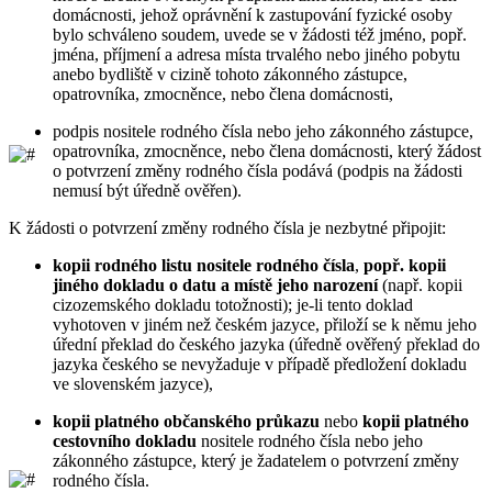
domácnosti, jehož oprávnění k zastupování fyzické osoby
bylo schváleno soudem, uvede se v žádosti též jméno, popř.
jména, příjmení a adresa místa trvalého nebo jiného pobytu
anebo bydliště v cizině tohoto zákonného zástupce,
opatrovníka, zmocněnce, nebo člena domácnosti,
podpis nositele rodného čísla nebo jeho zákonného zástupce,
opatrovníka, zmocněnce, nebo člena domácnosti, který žádost
o potvrzení změny rodného čísla podává (podpis na žádosti
nemusí být úředně ověřen).
K žádosti o potvrzení změny rodného čísla je nezbytné připojit:
kopii rodného listu nositele rodného čísla
,
popř. kopii
jiného dokladu o datu a místě jeho narození
(např. kopii
cizozemského dokladu totožnosti); je-li tento doklad
vyhotoven v jiném než českém jazyce, přiloží se k němu jeho
úřední překlad do českého jazyka (úředně ověřený překlad do
jazyka českého se nevyžaduje v případě předložení dokladu
ve slovenském jazyce),
kopii platného občanského průkazu
nebo
kopii platného
cestovního dokladu
nositele rodného čísla nebo jeho
zákonného zástupce, který je žadatelem o potvrzení změny
rodného čísla.