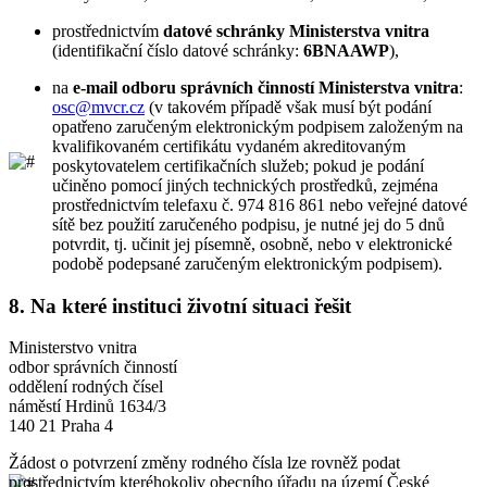
prostřednictvím
datové schránky Ministerstva vnitra
(identifikační číslo datové schránky:
6BNAAWP
),
na
e-mail odboru správních činností Ministerstva vnitra
:
osc@mvcr.cz
(v takovém případě však musí být podání
opatřeno zaručeným elektronickým podpisem založeným na
kvalifikovaném certifikátu vydaném akreditovaným
poskytovatelem certifikačních služeb; pokud je podání
učiněno pomocí jiných technických prostředků, zejména
prostřednictvím telefaxu č. 974 816 861 nebo veřejné datové
sítě bez použití zaručeného podpisu, je nutné jej do 5 dnů
potvrdit, tj. učinit jej písemně, osobně, nebo v elektronické
podobě podepsané zaručeným elektronickým podpisem).
8.
Na které instituci životní situaci řešit
Ministerstvo vnitra
odbor správních činností
oddělení rodných čísel
náměstí Hrdinů 1634/3
140 21 Praha 4
Žádost o potvrzení změny rodného čísla lze rovněž podat
prostřednictvím kteréhokoliv obecního úřadu na území České