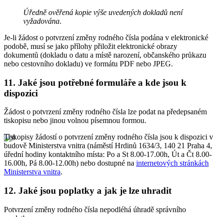
Úředně ověřená kopie výše uvedených dokladů není
vyžadována
.
Je-li žádost o potvrzení změny rodného čísla podána v elektronické
podobě, musí se jako přílohy přiložit elektronické obrazy
dokumentů (dokladu o datu a místě narození, občanského průkazu
nebo cestovního dokladu) ve formátu PDF nebo JPEG.
11.
Jaké jsou potřebné formuláře a kde jsou k
dispozici
Žádost o potvrzení změny rodného čísla lze podat na předepsaném
tiskopisu nebo jinou volnou písemnou formou.
Tiskopisy žádostí o potvrzení změny rodného čísla jsou k dispozici v
budově Ministerstva vnitra (náměstí Hrdinů 1634/3, 140 21 Praha 4,
úřední hodiny kontaktního místa: Po a St 8.00-17.00h, Út a Čt 8.00-
16.00h, Pá 8.00-12.00h) nebo dostupné na
internetových stránkách
Ministerstva vnitra
.
12.
Jaké jsou poplatky a jak je lze uhradit
Potvrzení změny rodného čísla nepodléhá úhradě správního