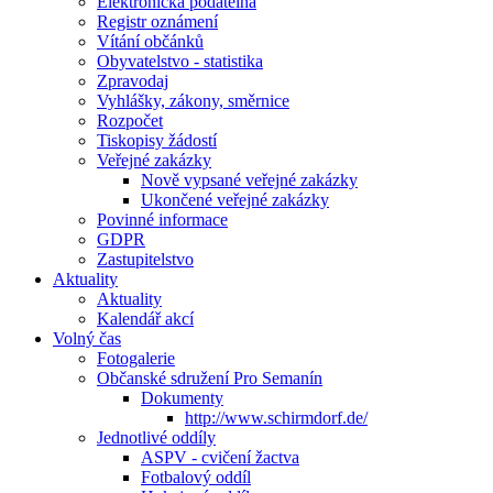
Elektronická podatelna
Registr oznámení
Vítání občánků
Obyvatelstvo - statistika
Zpravodaj
Vyhlášky, zákony, směrnice
Rozpočet
Tiskopisy žádostí
Veřejné zakázky
Nově vypsané veřejné zakázky
Ukončené veřejné zakázky
Povinné informace
GDPR
Zastupitelstvo
Aktuality
Aktuality
Kalendář akcí
Volný čas
Fotogalerie
Občanské sdružení Pro Semanín
Dokumenty
http://www.schirmdorf.de/
Jednotlivé oddíly
ASPV - cvičení žactva
Fotbalový oddíl