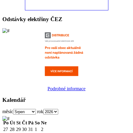
Odstávky elektřiny ČEZ
Podrobné informace
Kalendář
měsíc
rok
Po
Út
St
Čt
Pá
So
Ne
27
28
29
30
31
1
2