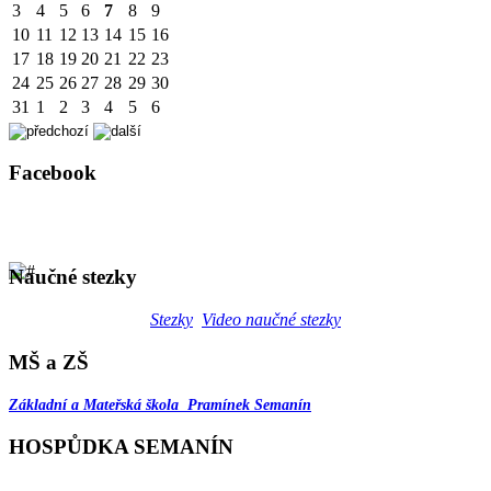
3
4
5
6
7
8
9
10
11
12
13
14
15
16
17
18
19
20
21
22
23
24
25
26
27
28
29
30
31
1
2
3
4
5
6
Facebook
Naučné stezky
Stezky
Video naučné stezky
MŠ a ZŠ
Základní a Mateřská škola Pramínek Semanín
HOSPŮDKA SEMANÍN