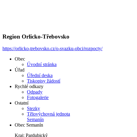
Region Orlicko-Třebovsko
https://orlicko-trebovsko.cz/o-svazku-obci/rozpocty/
Obec
Úvodní stránka
Úřad
Úřední deska
Tiskopisy žádostí
Rychlé odkazy
Odpady
Fotogalerie
Ostatní
Stezky
Tělovýchovná jednota
Semanín
Obec Semanín
Kraj: Pardubický