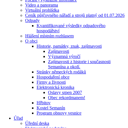
Video a panorama
Virtuální prohlídka
Ceník půjčovného nářadí a strojů platný od 01.07.2026
Odpady
Kvantifikované výsledky odpadového
hospodářství
Hlášení místním rozhlasem
O obci
Historie, památky, znak, zajímavosti
Zajímavosti
Významná výročí
Zajímavosti z historie i současnosti
Semanína a okolí.
Stránky německých rodáků
Hospodaření obce
Firmy a živnosti
Elektronická kronika
Oslavy srpen 2007
Obec rekordmanem!
Hřbitov
Kostel Semanín
Program obnovy vesnice
Úřad
Úřední deska