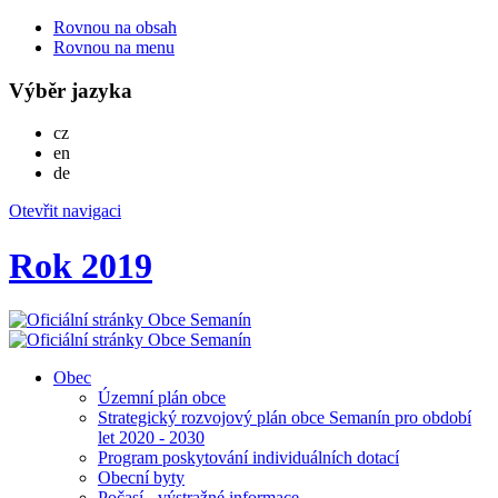
Rovnou na obsah
Rovnou na menu
Výběr jazyka
Česky
cz
English
en
Deutsch
de
Otevřit navigaci
Rok 2019
Obec
Územní plán obce
Strategický rozvojový plán obce Semanín pro období
let 2020 - 2030
Program poskytování individuálních dotací
Obecní byty
Počasí - výstražné informace