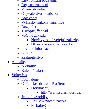
Elektronická podatelna
Registr oznámení
Vítání občánků
Obyvatelstvo - statistika
Zpravodaj
Vyhlášky, zákony, směrnice
Rozpočet
Tiskopisy žádostí
Veřejné zakázky
Nově vypsané veřejné zakázky
Ukončené veřejné zakázky
Povinné informace
GDPR
Zastupitelstvo
Aktuality
Aktuality
Kalendář akcí
Volný čas
Fotogalerie
Občanské sdružení Pro Semanín
Dokumenty
http://www.schirmdorf.de/
Jednotlivé oddíly
ASPV - cvičení žactva
Fotbalový oddíl