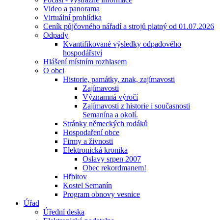
Video a panorama
Virtuální prohlídka
Ceník půjčovného nářadí a strojů platný od 01.07.2026
Odpady
Kvantifikované výsledky odpadového
hospodářství
Hlášení místním rozhlasem
O obci
Historie, památky, znak, zajímavosti
Zajímavosti
Významná výročí
Zajímavosti z historie i současnosti
Semanína a okolí.
Stránky německých rodáků
Hospodaření obce
Firmy a živnosti
Elektronická kronika
Oslavy srpen 2007
Obec rekordmanem!
Hřbitov
Kostel Semanín
Program obnovy vesnice
Úřad
Úřední deska