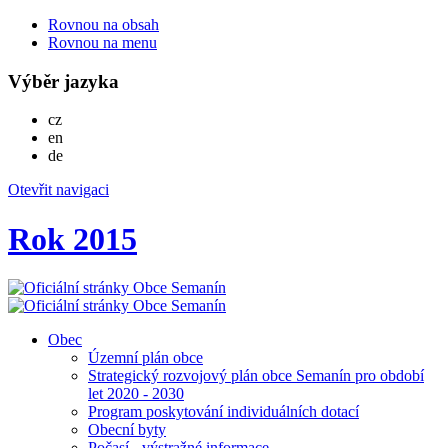
Rovnou na obsah
Rovnou na menu
Výběr jazyka
Česky
cz
English
en
Deutsch
de
Otevřit navigaci
Rok 2015
Obec
Územní plán obce
Strategický rozvojový plán obce Semanín pro období
let 2020 - 2030
Program poskytování individuálních dotací
Obecní byty
Počasí - výstražné informace