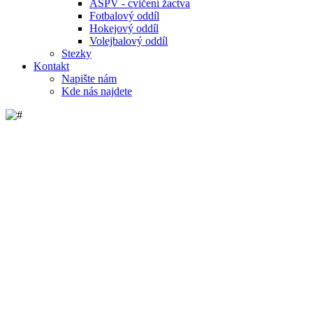
ASPV - cvičení žactva
Fotbalový oddíl
Hokejový oddíl
Volejbalový oddíl
Stezky
Kontakt
Napište nám
Kde nás najdete