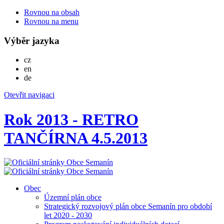
Rovnou na obsah
Rovnou na menu
Výběr jazyka
Česky
cz
English
en
Deutsch
de
Otevřit navigaci
Rok 2013 - RETRO
TANČÍRNA 4.5.2013
Obec
Územní plán obce
Strategický rozvojový plán obce Semanín pro období
let 2020 - 2030