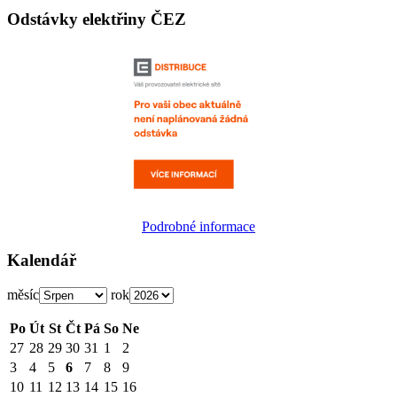
Odstávky elektřiny ČEZ
Podrobné informace
Kalendář
měsíc
rok
Po
Út
St
Čt
Pá
So
Ne
27
28
29
30
31
1
2
3
4
5
6
7
8
9
10
11
12
13
14
15
16