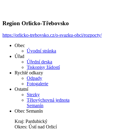
Region Orlicko-Třebovsko
https://orlicko-trebovsko.cz/o-svazku-obci/rozpocty/
Obec
Úvodní stránka
Úřad
Úřední deska
Tiskopisy žádostí
Rychlé odkazy
Odpady
Fotogalerie
Ostatní
Stezky
Tělovýchovná jednota
Semanín
Obec Semanín
Kraj: Pardubický
Okres: Ústí nad Orlicí