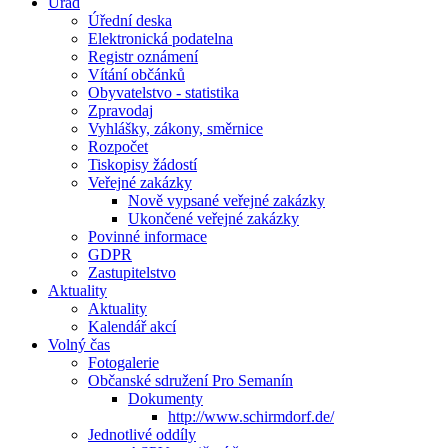
Úřad
Úřední deska
Elektronická podatelna
Registr oznámení
Vítání občánků
Obyvatelstvo - statistika
Zpravodaj
Vyhlášky, zákony, směrnice
Rozpočet
Tiskopisy žádostí
Veřejné zakázky
Nově vypsané veřejné zakázky
Ukončené veřejné zakázky
Povinné informace
GDPR
Zastupitelstvo
Aktuality
Aktuality
Kalendář akcí
Volný čas
Fotogalerie
Občanské sdružení Pro Semanín
Dokumenty
http://www.schirmdorf.de/
Jednotlivé oddíly