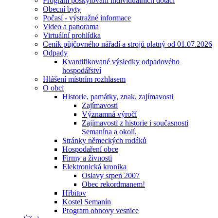
Program poskytování individuálních dotací
Obecní byty
Počasí - výstražné informace
Video a panorama
Virtuální prohlídka
Ceník půjčovného nářadí a strojů platný od 01.07.2026
Odpady
Kvantifikované výsledky odpadového
hospodářství
Hlášení místním rozhlasem
O obci
Historie, památky, znak, zajímavosti
Zajímavosti
Významná výročí
Zajímavosti z historie i současnosti
Semanína a okolí.
Stránky německých rodáků
Hospodaření obce
Firmy a živnosti
Elektronická kronika
Oslavy srpen 2007
Obec rekordmanem!
Hřbitov
Kostel Semanín
Program obnovy vesnice