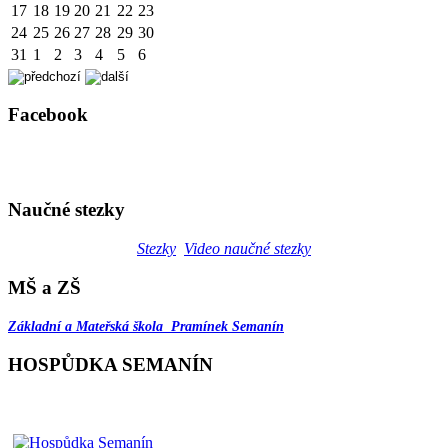
17
18
19
20
21
22
23
24
25
26
27
28
29
30
31
1
2
3
4
5
6
Facebook
Naučné stezky
Stezky
Video naučné stezky
MŠ a ZŠ
Základní a Mateřská škola Pramínek Semanín
HOSPŮDKA SEMANÍN