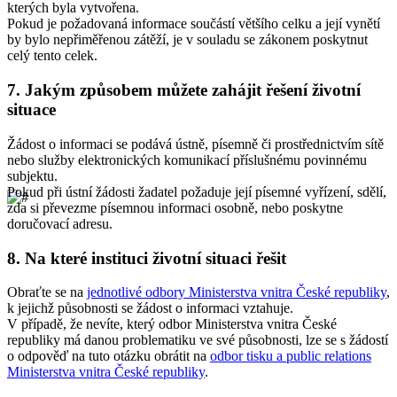
kterých byla vytvořena.
Pokud je požadovaná informace součástí většího celku a její vynětí
by bylo nepřiměřenou zátěží, je v souladu se zákonem poskytnut
celý tento celek.
7.
Jakým způsobem můžete zahájit řešení životní
situace
Žádost o informaci se podává ústně, písemně či prostřednictvím sítě
nebo služby elektronických komunikací příslušnému povinnému
subjektu.
Pokud při ústní žádosti žadatel požaduje její písemné vyřízení, sdělí,
zda si převezme písemnou informaci osobně, nebo poskytne
doručovací adresu.
8.
Na které instituci životní situaci řešit
Obraťte se na
jednotlivé odbory Ministerstva vnitra České republiky
,
k jejichž působnosti se žádost o informaci vztahuje.
V případě, že nevíte, který odbor Ministerstva vnitra České
republiky má danou problematiku ve své působnosti, lze se s žádostí
o odpověď na tuto otázku obrátit na
odbor tisku a public relations
Ministerstva vnitra České republiky
.