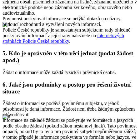
zejména obsah písemného záznamu na listině, záznamu uloženého v
elektronické podobě nebo záznamu zvukového, obrazového nebo
audiovizuálního.
Povinnost poskytovat informace se netýká dotazů na názory,
budoucí rozhodnutí a vytváření nových informací.
Policie České republiky je samostatným subjektem; rady ohledně
poskytování informací z její strany naleznete na
internetových
stránkách Policie České republiky
.
5.
Kdo je oprávněn v této věci jednat (podat žádost
apod.)
Žádat o informace může každá fyzická i právnická osoba.
6.
Jaké jsou podmínky a postup pro řešení životní
situace
Žádost o informaci se podává povinnému subjektu, v jehož
působnosti je daná informace. Žádost není třeba žádným způsobem
zdůvodňovat.
Informace na základě žádosti se poskytuje ve formátech a jazycích
podle obsahu žádosti (pokud zákon nestanoví jinak). Tato povinnost
odpadá, pokud by to bylo pro povinný subjekt nepřiměřenou zátěží;
v tomto případě je informace poskytnuta ve formátu nebo jazyce, ve