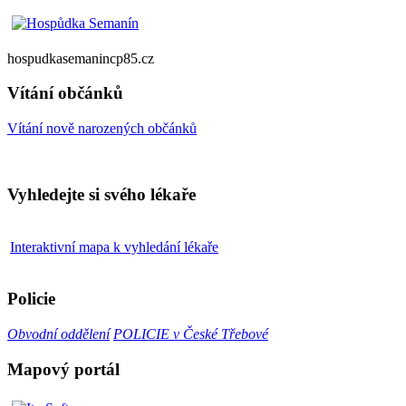
hospudkasemanincp85.cz
Vítání občánků
Vítání nově narozených občánků
Vyhledejte si svého lékaře
Interaktivní mapa k vyhledání lékaře
Policie
Obvodní oddělení
POLICIE v České Třebové
Mapový portál