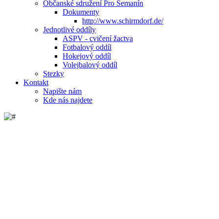
Občanské sdružení Pro Semanín
Dokumenty
http://www.schirmdorf.de/
Jednotlivé oddíly
ASPV - cvičení žactva
Fotbalový oddíl
Hokejový oddíl
Volejbalový oddíl
Stezky
Kontakt
Napište nám
Kde nás najdete