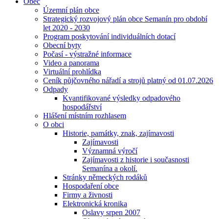
Obec
Územní plán obce
Strategický rozvojový plán obce Semanín pro období
let 2020 - 2030
Program poskytování individuálních dotací
Obecní byty
Počasí - výstražné informace
Video a panorama
Virtuální prohlídka
Ceník půjčovného nářadí a strojů platný od 01.07.2026
Odpady
Kvantifikované výsledky odpadového
hospodářství
Hlášení místním rozhlasem
O obci
Historie, památky, znak, zajímavosti
Zajímavosti
Významná výročí
Zajímavosti z historie i současnosti
Semanína a okolí.
Stránky německých rodáků
Hospodaření obce
Firmy a živnosti
Elektronická kronika
Oslavy srpen 2007