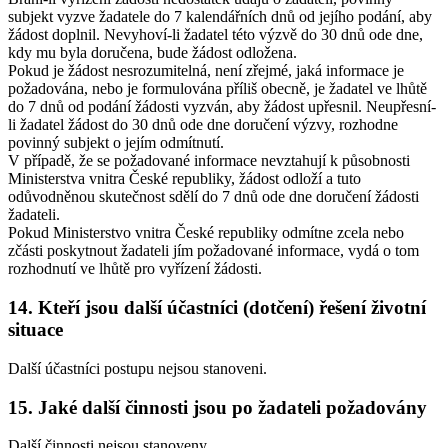
subjekt vyzve žadatele do 7 kalendářních dnů od jejího podání, aby
žádost doplnil. Nevyhoví-li žadatel této výzvě do 30 dnů ode dne,
kdy mu byla doručena, bude žádost odložena.
Pokud je žádost nesrozumitelná, není zřejmé, jaká informace je
požadována, nebo je formulována příliš obecně, je žadatel ve lhůtě
do 7 dnů od podání žádosti vyzván, aby žádost upřesnil. Neupřesní-
li žadatel žádost do 30 dnů ode dne doručení výzvy, rozhodne
povinný subjekt o jejím odmítnutí.
V případě, že se požadované informace nevztahují k působnosti
Ministerstva vnitra České republiky, žádost odloží a tuto
odůvodněnou skutečnost sdělí do 7 dnů ode dne doručení žádosti
žadateli.
Pokud Ministerstvo vnitra České republiky odmítne zcela nebo
zčásti poskytnout žadateli jím požadované informace, vydá o tom
rozhodnutí ve lhůtě pro vyřízení žádosti.
14.
Kteří jsou další účastníci (dotčení) řešení životní
situace
Další účastníci postupu nejsou stanoveni.
15.
Jaké další činnosti jsou po žadateli požadovány
Další činnosti nejsou stanoveny.