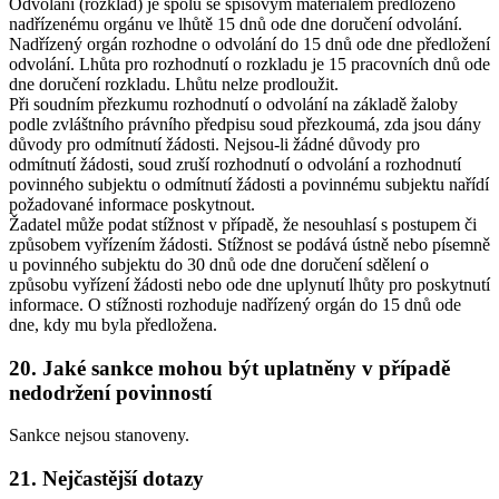
Odvolání (rozklad) je spolu se spisovým materiálem předloženo
nadřízenému orgánu ve lhůtě 15 dnů ode dne doručení odvolání.
Nadřízený orgán rozhodne o odvolání do 15 dnů ode dne předložení
odvolání. Lhůta pro rozhodnutí o rozkladu je 15 pracovních dnů ode
dne doručení rozkladu. Lhůtu nelze prodloužit.
Při soudním přezkumu rozhodnutí o odvolání na základě žaloby
podle zvláštního právního předpisu soud přezkoumá, zda jsou dány
důvody pro odmítnutí žádosti. Nejsou-li žádné důvody pro
odmítnutí žádosti, soud zruší rozhodnutí o odvolání a rozhodnutí
povinného subjektu o odmítnutí žádosti a povinnému subjektu nařídí
požadované informace poskytnout.
Žadatel může podat stížnost v případě, že nesouhlasí s postupem či
způsobem vyřízením žádosti. Stížnost se podává ústně nebo písemně
u povinného subjektu do 30 dnů ode dne doručení sdělení o
způsobu vyřízení žádosti nebo ode dne uplynutí lhůty pro poskytnutí
informace. O stížnosti rozhoduje nadřízený orgán do 15 dnů ode
dne, kdy mu byla předložena.
20.
Jaké sankce mohou být uplatněny v případě
nedodržení povinností
Sankce nejsou stanoveny.
21.
Nejčastější dotazy