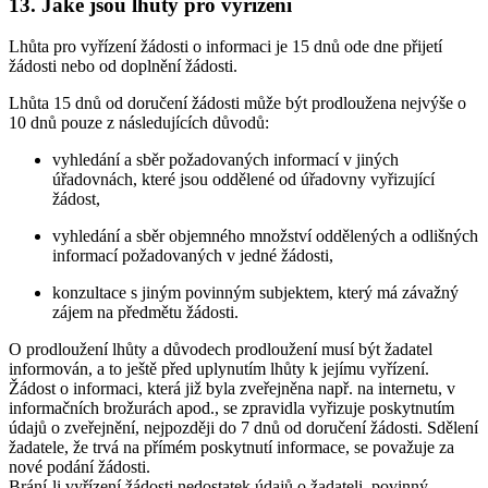
13.
Jaké jsou lhůty pro vyřízení
Lhůta pro vyřízení žádosti o informaci je 15 dnů ode dne přijetí
žádosti nebo od doplnění žádosti.
Lhůta 15 dnů od doručení žádosti může být prodloužena nejvýše o
10 dnů pouze z následujících důvodů:
vyhledání a sběr požadovaných informací v jiných
úřadovnách, které jsou oddělené od úřadovny vyřizující
žádost,
vyhledání a sběr objemného množství oddělených a odlišných
informací požadovaných v jedné žádosti,
konzultace s jiným povinným subjektem, který má závažný
zájem na předmětu žádosti.
O prodloužení lhůty a důvodech prodloužení musí být žadatel
informován, a to ještě před uplynutím lhůty k jejímu vyřízení.
Žádost o informaci, která již byla zveřejněna např. na internetu, v
informačních brožurách apod., se zpravidla vyřizuje poskytnutím
údajů o zveřejnění, nejpozději do 7 dnů od doručení žádosti. Sdělení
žadatele, že trvá na přímém poskytnutí informace, se považuje za
nové podání žádosti.
Brání-li vyřízení žádosti nedostatek údajů o žadateli, povinný