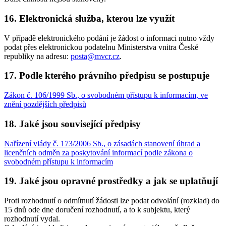
16.
Elektronická služba, kterou lze využít
V případě elektronického podání je žádost o informaci nutno vždy
podat přes elektronickou podatelnu Ministerstva vnitra České
republiky na adresu:
posta@mvcr.cz
.
17.
Podle kterého právního předpisu se postupuje
Zákon č. 106/1999 Sb., o svobodném přístupu k informacím, ve
znění pozdějších předpisů
18.
Jaké jsou související předpisy
Nařízení vlády č. 173/2006 Sb., o zásadách stanovení úhrad a
licenčních odměn za poskytování informací podle zákona o
svobodném přístupu k informacím
19.
Jaké jsou opravné prostředky a jak se uplatňují
Proti rozhodnutí o odmítnutí žádosti lze podat odvolání (rozklad) do
15 dnů ode dne doručení rozhodnutí, a to k subjektu, který
rozhodnutí vydal.