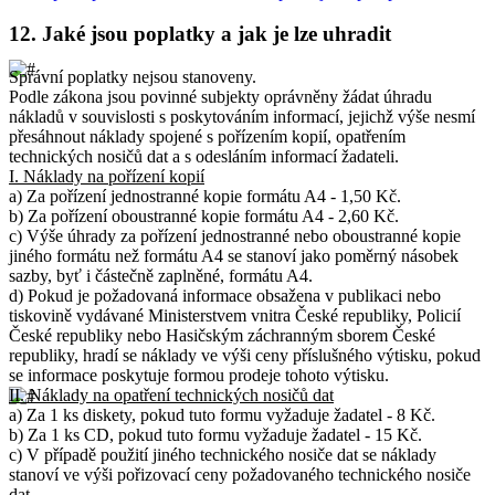
12.
Jaké jsou poplatky a jak je lze uhradit
Správní poplatky nejsou stanoveny.
Podle zákona jsou povinné subjekty oprávněny žádat úhradu
nákladů v souvislosti s poskytováním informací, jejichž výše nesmí
přesáhnout náklady spojené s pořízením kopií, opatřením
technických nosičů dat a s odesláním informací žadateli.
I. Náklady na pořízení kopií
a) Za pořízení jednostranné kopie formátu A4 - 1,50 Kč.
b) Za pořízení oboustranné kopie formátu A4 - 2,60 Kč.
c) Výše úhrady za pořízení jednostranné nebo oboustranné kopie
jiného formátu než formátu A4 se stanoví jako poměrný násobek
sazby, byť i částečně zaplněné, formátu A4.
d) Pokud je požadovaná informace obsažena v publikaci nebo
tiskovině vydávané Ministerstvem vnitra České republiky, Policií
České republiky nebo Hasičským záchranným sborem České
republiky, hradí se náklady ve výši ceny příslušného výtisku, pokud
se informace poskytuje formou prodeje tohoto výtisku.
II. Náklady na opatření technických nosičů dat
a) Za 1 ks diskety, pokud tuto formu vyžaduje žadatel - 8 Kč.
b) Za 1 ks CD, pokud tuto formu vyžaduje žadatel - 15 Kč.
c) V případě použití jiného technického nosiče dat se náklady
stanoví ve výši pořizovací ceny požadovaného technického nosiče
dat.