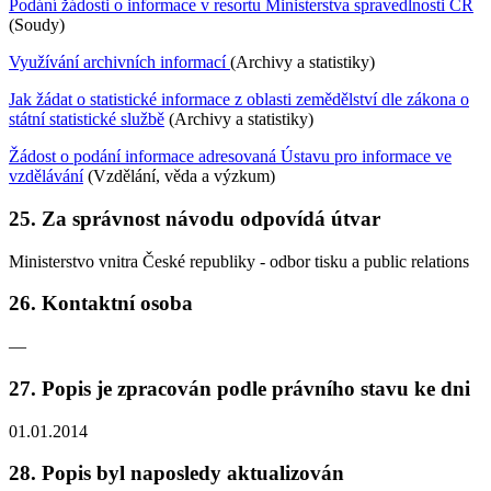
Podání žádosti o informace v resortu Ministerstva spravedlnosti ČR
(Soudy)
Využívání archivních informací
(Archivy a statistiky)
Jak žádat o statistické informace z oblasti zemědělství dle zákona o
státní statistické službě
(Archivy a statistiky)
Žádost o podání informace adresovaná Ústavu pro informace ve
vzdělávání
(Vzdělání, věda a výzkum)
25.
Za správnost návodu odpovídá útvar
Ministerstvo vnitra České republiky - odbor tisku a public relations
26.
Kontaktní osoba
—
27.
Popis je zpracován podle právního stavu ke dni
01.01.2014
28.
Popis byl naposledy aktualizován