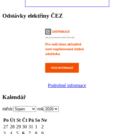
Odstávky elektřiny ČEZ
Podrobné informace
Kalendář
měsíc
rok
Po
Út
St
Čt
Pá
So
Ne
27
28
29
30
31
1
2
3
4
5
6
7
8
9