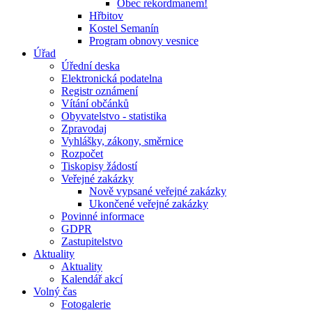
Obec rekordmanem!
Hřbitov
Kostel Semanín
Program obnovy vesnice
Úřad
Úřední deska
Elektronická podatelna
Registr oznámení
Vítání občánků
Obyvatelstvo - statistika
Zpravodaj
Vyhlášky, zákony, směrnice
Rozpočet
Tiskopisy žádostí
Veřejné zakázky
Nově vypsané veřejné zakázky
Ukončené veřejné zakázky
Povinné informace
GDPR
Zastupitelstvo
Aktuality
Aktuality
Kalendář akcí
Volný čas
Fotogalerie