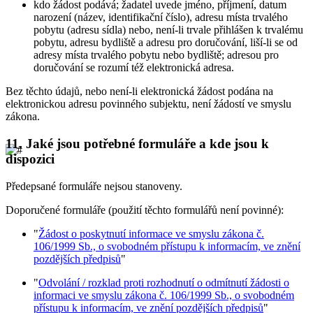
kdo žádost podává; žadatel uvede jméno, příjmení, datum
narození (název, identifikační číslo), adresu místa trvalého
pobytu (adresu sídla) nebo, není-li trvale přihlášen k trvalému
pobytu, adresu bydliště a adresu pro doručování, liší-li se od
adresy místa trvalého pobytu nebo bydliště; adresou pro
doručování se rozumí též elektronická adresa.
Bez těchto údajů, nebo není-li elektronická žádost podána na
elektronickou adresu povinného subjektu, není žádostí ve smyslu
zákona.
11.
Jaké jsou potřebné formuláře a kde jsou k
dispozici
Předepsané formuláře nejsou stanoveny.
Doporučené formuláře (použití těchto formulářů není povinné):
"
Žádost o poskytnutí informace ve smyslu zákona č.
106/1999 Sb., o svobodném přístupu k informacím, ve znění
pozdějších předpisů
"
"
Odvolání / rozklad proti rozhodnutí o odmítnutí žádosti o
informaci ve smyslu zákona č. 106/1999 Sb., o svobodném
přístupu k informacím, ve znění pozdějších předpisů
"