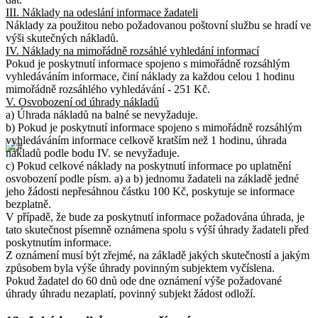
III. Náklady na odeslání informace žadateli
Náklady za použitou nebo požadovanou poštovní službu se hradí ve
výši skutečných nákladů.
IV. Náklady na mimořádně rozsáhlé vyhledání informací
Pokud je poskytnutí informace spojeno s mimořádně rozsáhlým
vyhledáváním informace, činí náklady za každou celou 1 hodinu
mimořádně rozsáhlého vyhledávání - 251 Kč.
V. Osvobození od úhrady nákladů
a) Úhrada nákladů na balné se nevyžaduje.
b) Pokud je poskytnutí informace spojeno s mimořádně rozsáhlým
vyhledáváním informace celkově kratším než 1 hodinu, úhrada
nákladů podle bodu IV. se nevyžaduje.
c) Pokud celkové náklady na poskytnutí informace po uplatnění
osvobození podle písm. a) a b) jednomu žadateli na základě jedné
jeho žádosti nepřesáhnou částku 100 Kč, poskytuje se informace
bezplatně.
V případě, že bude za poskytnutí informace požadována úhrada, je
tato skutečnost písemně oznámena spolu s výší úhrady žadateli před
poskytnutím informace.
Z oznámení musí být zřejmé, na základě jakých skutečností a jakým
způsobem byla výše úhrady povinným subjektem vyčíslena.
Pokud žadatel do 60 dnů ode dne oznámení výše požadované
úhrady úhradu nezaplatí, povinný subjekt žádost odloží.