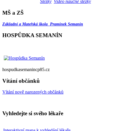
Stezky
Video naučné stezky
MŠ a ZŠ
Základní a Mateřská škola Pramínek Semanín
HOSPŮDKA SEMANÍN
hospudkasemanincp85.cz
Vítání občánků
Vítání nově narozených občánků
Vyhledejte si svého lékaře
Interaktivní mapa k vyhledání lékaře