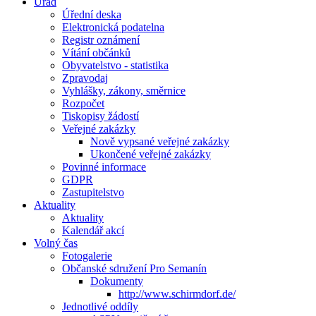
Úřad
Úřední deska
Elektronická podatelna
Registr oznámení
Vítání občánků
Obyvatelstvo - statistika
Zpravodaj
Vyhlášky, zákony, směrnice
Rozpočet
Tiskopisy žádostí
Veřejné zakázky
Nově vypsané veřejné zakázky
Ukončené veřejné zakázky
Povinné informace
GDPR
Zastupitelstvo
Aktuality
Aktuality
Kalendář akcí
Volný čas
Fotogalerie
Občanské sdružení Pro Semanín
Dokumenty
http://www.schirmdorf.de/
Jednotlivé oddíly