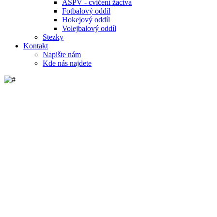
ASPV - cvičení žactva
Fotbalový oddíl
Hokejový oddíl
Volejbalový oddíl
Stezky
Kontakt
Napište nám
Kde nás najdete