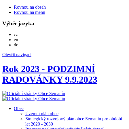
Rovnou na obsah
Rovnou na menu
Výběr jazyka
Česky
cz
English
en
Deutsch
de
Otevřit navigaci
Rok 2023 - PODZIMNÍ
RADOVÁNKY 9.9.2023
Obec
Územní plán obce
Strategický rozvojový plán obce Semanín pro období
let 2020 - 2030