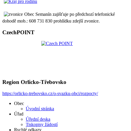
Obec Semanín zajišťuje po předchozí telefonické
dohodě mob.: 608 731 830 prohlídku zdejší zvonice.
CzechPOINT
Region Orlicko-Třebovsko
https://orlicko-trebovsko.cz/o-svazku-obci/rozpocty/
Obec
Úvodní stránka
Úřad
Úřední deska
Tiskopisy žádostí
Rychlé odkazy