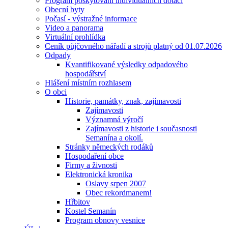
Program poskytování individuálních dotací
Obecní byty
Počasí - výstražné informace
Video a panorama
Virtuální prohlídka
Ceník půjčovného nářadí a strojů platný od 01.07.2026
Odpady
Kvantifikované výsledky odpadového
hospodářství
Hlášení místním rozhlasem
O obci
Historie, památky, znak, zajímavosti
Zajímavosti
Významná výročí
Zajímavosti z historie i současnosti
Semanína a okolí.
Stránky německých rodáků
Hospodaření obce
Firmy a živnosti
Elektronická kronika
Oslavy srpen 2007
Obec rekordmanem!
Hřbitov
Kostel Semanín
Program obnovy vesnice