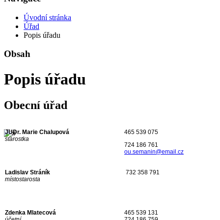
Úvodní stránka
Úřad
Popis úřadu
Obsah
Popis úřadu
Obecní úřad
JUDr. Marie Chalupová
465 539 075
starostka
724 186 761
ou.semanin@email.cz
Ladislav Stráník
732 358 791
místostarosta
Zdenka Mlatecová
465 539 131
účetní
724 186 759