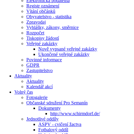
Elektronická podatelna
Registr oznámení
Vítání občánků
Obyvatelstvo - statistika
Zpravodaj
Vyhlášky, zákony, směrnice
Rozpočet
Tiskopisy žádostí
Veřejné zakázky
Nově vypsané veřejné zakázky
Ukončené veřejné zakázky
Povinné informace
GDPR
Zastupitelstvo
Aktuality
Aktuality
Kalendář akcí
Volný čas
Fotogalerie
Občanské sdružení Pro Semanín
Dokumenty
http://www.schirmdorf.de/
Jednotlivé oddíly
ASPV - cvičení žactva
Fotbalový oddíl