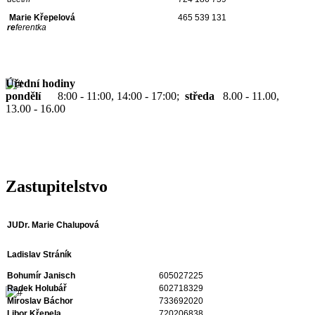
Marie Křepelová
465 539 131
re
ferentka
Úřední hodiny
pondělí
8:00 - 11:00, 14:00 - 17:00;
středa
8.00 - 11.00,
13.00 - 16.00
Zastupitelstvo
JUDr. Marie Chalupová
Ladislav Stráník
Bohumír Janisch
605027225
Radek Holubář
602718329
Miroslav Báchor
733692020
Libor Křepela
720206838