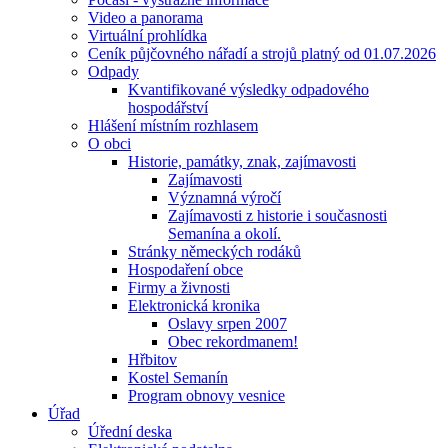
Video a panorama
Virtuální prohlídka
Ceník půjčovného nářadí a strojů platný od 01.07.2026
Odpady
Kvantifikované výsledky odpadového
hospodářství
Hlášení místním rozhlasem
O obci
Historie, památky, znak, zajímavosti
Zajímavosti
Významná výročí
Zajímavosti z historie i současnosti
Semanína a okolí.
Stránky německých rodáků
Hospodaření obce
Firmy a živnosti
Elektronická kronika
Oslavy srpen 2007
Obec rekordmanem!
Hřbitov
Kostel Semanín
Program obnovy vesnice
Úřad
Úřední deska