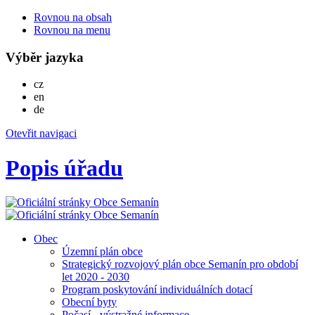
Rovnou na obsah
Rovnou na menu
Výběr jazyka
Česky
cz
English
en
Deutsch
de
Otevřit navigaci
Popis úřadu
Obec
Územní plán obce
Strategický rozvojový plán obce Semanín pro období
let 2020 - 2030
Program poskytování individuálních dotací
Obecní byty
Počasí - výstražné informace