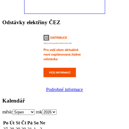
Odstávky elektřiny ČEZ
Podrobné informace
Kalendář
měsíc
rok
Po
Út
St
Čt
Pá
So
Ne