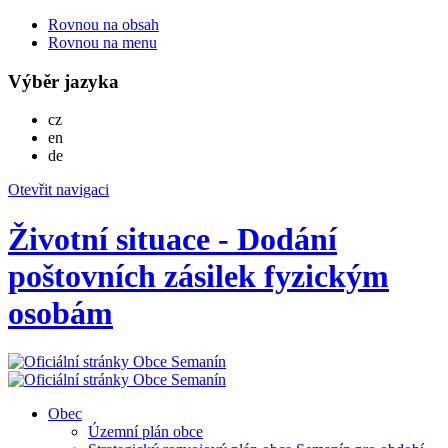
Rovnou na obsah
Rovnou na menu
Výběr jazyka
Česky
cz
English
en
Deutsch
de
Otevřit navigaci
Životní situace - Dodání
poštovních zásilek fyzickým
osobám
Obec
Územní plán obce