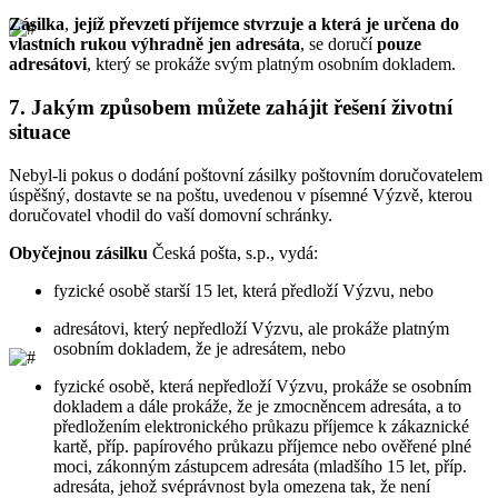
Zásilka
,
jejíž převzetí příjemce stvrzuje a která je určena do
vlastních rukou výhradně jen adresáta
, se doručí
pouze
adresátovi
, který se prokáže svým platným osobním dokladem.
7.
Jakým způsobem můžete zahájit řešení životní
situace
Nebyl-li pokus o dodání poštovní zásilky poštovním doručovatelem
úspěšný, dostavte se na poštu, uvedenou v písemné Výzvě, kterou
doručovatel vhodil do vaší domovní schránky.
Obyčejnou zásilku
Česká pošta, s.p., vydá:
fyzické osobě starší 15 let, která předloží Výzvu, nebo
adresátovi, který nepředloží Výzvu, ale prokáže platným
osobním dokladem, že je adresátem, nebo
fyzické osobě, která nepředloží Výzvu, prokáže se osobním
dokladem a dále prokáže, že je zmocněncem adresáta, a to
předložením elektronického průkazu příjemce k zákaznické
kartě, příp. papírového průkazu příjemce nebo ověřené plné
moci, zákonným zástupcem adresáta (mladšího 15 let, příp.
adresáta, jehož svéprávnost byla omezena tak, že není