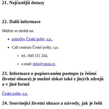
21.
Nejčastější dotazy
22.
Další informace
Můžete se obrátit na:
pobočky České pošty, s.p.
,
Call centrum České pošty, s.p.:
tel.: 840 111 244,
e-mail:
info@cpost.cz
.
23.
Informace o popisovaném postupu (o řešení
životní situace) je možné získat také z jiných zdrojů
a v jiné formě
Česká pošta, s.p.
24.
Související životní situace a návody, jak je řešit