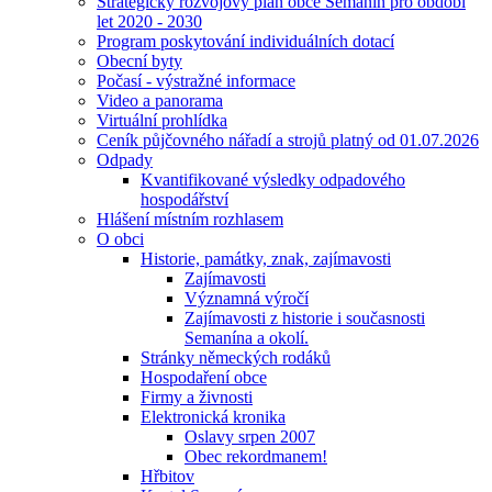
Strategický rozvojový plán obce Semanín pro období
let 2020 - 2030
Program poskytování individuálních dotací
Obecní byty
Počasí - výstražné informace
Video a panorama
Virtuální prohlídka
Ceník půjčovného nářadí a strojů platný od 01.07.2026
Odpady
Kvantifikované výsledky odpadového
hospodářství
Hlášení místním rozhlasem
O obci
Historie, památky, znak, zajímavosti
Zajímavosti
Významná výročí
Zajímavosti z historie i současnosti
Semanína a okolí.
Stránky německých rodáků
Hospodaření obce
Firmy a živnosti
Elektronická kronika
Oslavy srpen 2007
Obec rekordmanem!
Hřbitov