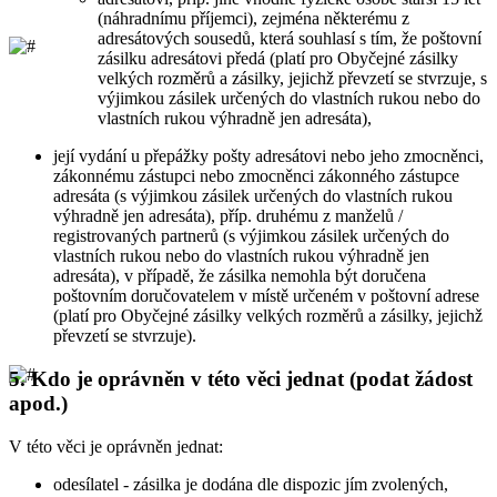
(náhradnímu příjemci), zejména některému z
adresátových sousedů, která souhlasí s tím, že poštovní
zásilku adresátovi předá (platí pro Obyčejné zásilky
velkých rozměrů a zásilky, jejichž převzetí se stvrzuje, s
výjimkou zásilek určených do vlastních rukou nebo do
vlastních rukou výhradně jen adresáta),
její vydání u přepážky pošty adresátovi nebo jeho zmocněnci,
zákonnému zástupci nebo zmocněnci zákonného zástupce
adresáta (s výjimkou zásilek určených do vlastních rukou
výhradně jen adresáta), příp. druhému z manželů /
registrovaných partnerů (s výjimkou zásilek určených do
vlastních rukou nebo do vlastních rukou výhradně jen
adresáta), v případě, že zásilka nemohla být doručena
poštovním doručovatelem v místě určeném v poštovní adrese
(platí pro Obyčejné zásilky velkých rozměrů a zásilky, jejichž
převzetí se stvrzuje).
5.
Kdo je oprávněn v této věci jednat (podat žádost
apod.)
V této věci je oprávněn jednat:
odesílatel - zásilka je dodána dle dispozic jím zvolených,