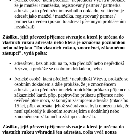
že je manžel / manželka, registrovaný partner / partnerka
adresáta, a to předložením osobního dokladu, ve kterém je
adresát jako manžel / manželka, registrovaný partner /
partnerka uveden (pokud to adresát písemným prohlášením
nezakázal).
Zásilku, jejíž převzetí příjemce stvrzuje a která je určena do
vlastních rukou adresáta nebo která je označena poznámkou
nebo nálepkou "Do vlastních rukou, zmocněnci, zákonnému
zástupci", vydá pošta
:
adresátovi, bez ohledu na to, zda předloží nebo nepředloží
Výzvu, a prokáže se osobním dokladem, nebo
fyzické osobě, která předloží / nepředloží Výzvu, prokáže se
osobním dokladem a dále prokáže, že je zmocněncem
adresáta, a to předložením elektronického průkazu příjemce k
zákaznické kartě, příp. papírového průkazu příjemce nebo
ověřené plné moci, zákonným zástupcem adresáta (mladšího
15 let, příp. adresáta, jehož svéprávnost byla omezena tak, že
není způsobilý k úkonům souvisejícím s dodáním) nebo
zmocněncem zákonného zástupce adresáta.
Zásilku, jejíž převzetí příjemce stvrzuje a která je určena do
vlastních rukou výhradně jen adresáta
, pošta vydá
pouze