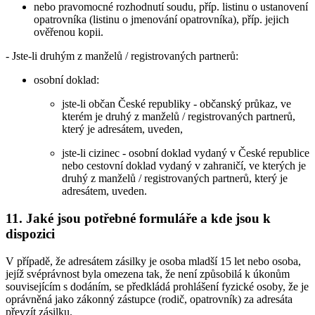
nebo pravomocné rozhodnutí soudu, příp. listinu o ustanovení
opatrovníka (listinu o jmenování opatrovníka), příp. jejich
ověřenou kopii.
- Jste-li druhým z manželů / registrovaných partnerů:
osobní doklad:
jste-li občan České republiky - občanský průkaz, ve
kterém je druhý z manželů / registrovaných partnerů,
který je adresátem, uveden,
jste-li cizinec - osobní doklad vydaný v České republice
nebo cestovní doklad vydaný v zahraničí, ve kterých je
druhý z manželů / registrovaných partnerů, který je
adresátem, uveden.
11.
Jaké jsou potřebné formuláře a kde jsou k
dispozici
V případě, že adresátem zásilky je osoba mladší 15 let nebo osoba,
jejíž svéprávnost byla omezena tak, že není způsobilá k úkonům
souvisejícím s dodáním, se předkládá prohlášení fyzické osoby, že je
oprávněná jako zákonný zástupce (rodič, opatrovník) za adresáta
převzít zásilku.