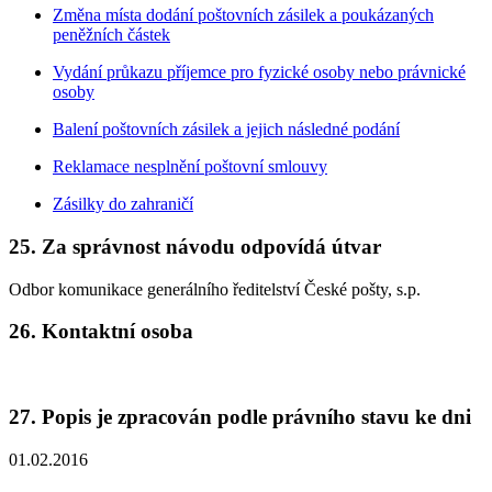
Změna místa dodání poštovních zásilek a poukázaných
peněžních částek
Vydání průkazu příjemce pro fyzické osoby nebo právnické
osoby
Balení poštovních zásilek a jejich následné podání
Reklamace nesplnění poštovní smlouvy
Zásilky do zahraničí
25.
Za správnost návodu odpovídá útvar
Odbor komunikace generálního ředitelství České pošty, s.p.
26.
Kontaktní osoba
27.
Popis je zpracován podle právního stavu ke dni
01.02.2016