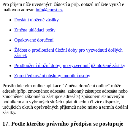
Pro příjem níže uvedených žádostí a příp. dotazů můžete využít e-
mailovou adresu:
info@cpost.cz
.
Doslání uložené zásilky
Změna ukládací pošty
Opakované doručení
Žádost o prodloužení úložní doby pro vyzvednutí došlých
zásilek
Prodloužení úložní doby pro vyzvednutí již uložené zásilky
Zprostředkování obsluhy imobilní osoby
Prostřednictvím online aplikace "Změna doručení online" může
adresát (příp. zmocněnec adresáta, zákonný zástupce adresáta nebo
zmocněnec zákonného zástupce adresáta) způsobem stanoveným
podnikem a u vybraných služeb uplatnit jednu či více dispozic,
určujících okruh oprávněných příjemců nebo místo a termín dodání
zásilky.
17.
Podle kterého právního předpisu se postupuje