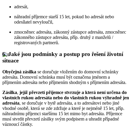
adresát,
náhradní příjemce starší 15 let, pokud ho adresát nebo
odesílatel nevyloučil,
zmocněnec adresáta, zákonný zástupce adresáta, zmocněnec
zákonného zástupce adresáta, příp. druhý z manželů /
registrovaných partnerů.
6.
Jaké jsou podmínky a postup pro řešení životní
situace
Obyčejná zásilka
se doručuje vložením do domovní schránky
adresáta. Domovní schránka musí být označena jménem a
příjmením adresáta nebo příjmením shodným s příjmením adresáta.
Zásilka
,
jejíž převzetí příjemce stvrzuje a která není určena do
vlastních rukou adresáta nebo do vlastních rukou výhradně jen
adresáta
, se doručuje v bytě adresáta, a to adresátovi nebo jiné
vhodné osobě, která se zde zdržuje a které je nejméně 15 let, příp.
náhradnímu příjemci staršímu 15 let mimo byt adresáta. Příjemce
musí stvrdit převzetí zásilky svým podpisem a uhradit případné
váznoucí částky.