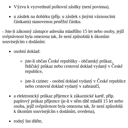
Výzvu k vyzvednutí poštovní zásilky (není povinna),
u zásilek na dobírku (příp. u zásilek s jinými váznoucími
částkami) stanovenou peněžní částku.
- Jste-li zákonný zástupce adresáta mladšího 15 let nebo osoby, jejíž
svéprávnost byla omezena tak, že není způsobilá k úkonům
souvisejícím s dodáním:
osobní doklad:
jste-li občan České republiky - občanský průkaz,
řidičský průkaz nebo cestovní doklad vydaný v České
republice,
jste-li cizinec - osobní doklad vydaný v České republice
nebo cestovní doklad vydaný v zahraničí,
a elektronický průkaz příjemce k zákaznické kartě, příp.
papírový průkaz příjemce (je-li v něm dítě mladší 15 let nebo
osoba, jejíž svéprávnost byla omezena tak, že není způsobilá
k úkonům souvisejícím s dodáním, uvedena),
rodný list dítěte,