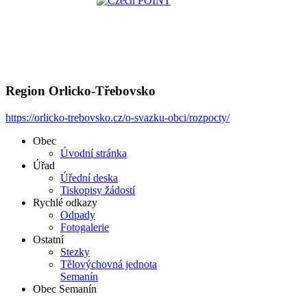
Region Orlicko-Třebovsko
https://orlicko-trebovsko.cz/o-svazku-obci/rozpocty/
Obec
Úvodní stránka
Úřad
Úřední deska
Tiskopisy žádostí
Rychlé odkazy
Odpady
Fotogalerie
Ostatní
Stezky
Tělovýchovná jednota
Semanín
Obec Semanín