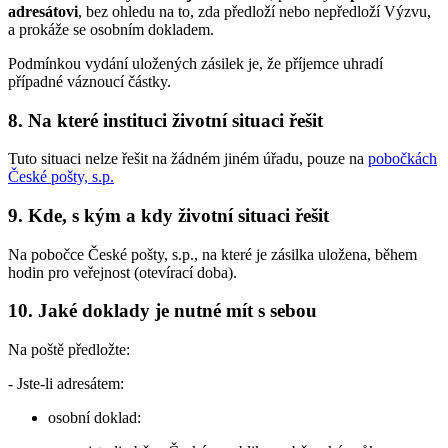
adresátovi
, bez ohledu na to, zda předloží nebo nepředloží Výzvu,
a prokáže se osobním dokladem.
Podmínkou vydání uložených zásilek je, že příjemce uhradí
případné váznoucí částky.
8.
Na které instituci životní situaci řešit
Tuto situaci nelze řešit na žádném jiném úřadu, pouze na
pobočkách
České pošty, s.p.
9.
Kde, s kým a kdy životní situaci řešit
Na pobočce České pošty, s.p., na které je zásilka uložena, během
hodin pro veřejnost (otevírací doba).
10.
Jaké doklady je nutné mít s sebou
Na poště předložte:
- Jste-li adresátem:
osobní doklad: