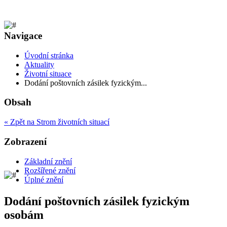
Navigace
Úvodní stránka
Aktuality
Životní situace
Dodání poštovních zásilek fyzickým...
Obsah
« Zpět na Strom životních situací
Zobrazení
Základní znění
Rozšířené znění
Úplné znění
Dodání poštovních zásilek fyzickým
osobám