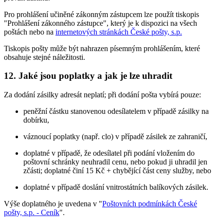
Pro prohlášení učiněné zákonným zástupcem lze použít tiskopis
"Prohlášení zákonného zástupce", který je k dispozici na všech
poštách nebo na
internetových stránkách České pošty, s.p.
Tiskopis pošty může být nahrazen písemným prohlášením, které
obsahuje stejné náležitosti.
12.
Jaké jsou poplatky a jak je lze uhradit
Za dodání zásilky adresát neplatí; při dodání pošta vybírá pouze:
peněžní částku stanovenou odesílatelem v případě zásilky na
dobírku,
váznoucí poplatky (např. clo) v případě zásilek ze zahraničí,
doplatné v případě, že odesílatel při podání vložením do
poštovní schránky neuhradil cenu, nebo pokud ji uhradil jen
zčásti; doplatné činí 15 Kč + chybějící část ceny služby, nebo
doplatné v případě doslání vnitrostátních balíkových zásilek.
Výše doplatného je uvedena v "
Poštovních podmínkách České
pošty, s.p. - Ceník
".