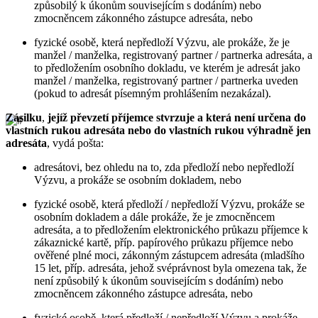
způsobilý k úkonům souvisejícím s dodáním) nebo
zmocněncem zákonného zástupce adresáta, nebo
fyzické osobě, která nepředloží Výzvu, ale prokáže, že je
manžel / manželka, registrovaný partner / partnerka adresáta, a
to předložením osobního dokladu, ve kterém je adresát jako
manžel / manželka, registrovaný partner / partnerka uveden
(pokud to adresát písemným prohlášením nezakázal).
Zásilku
,
jejíž převzetí příjemce stvrzuje
a která není určena do
vlastních rukou adresáta nebo do vlastních rukou výhradně jen
adresáta
, vydá pošta:
adresátovi, bez ohledu na to, zda předloží nebo nepředloží
Výzvu, a prokáže se osobním dokladem, nebo
fyzické osobě, která předloží / nepředloží Výzvu, prokáže se
osobním dokladem a dále prokáže, že je zmocněncem
adresáta, a to předložením elektronického průkazu příjemce k
zákaznické kartě, příp. papírového průkazu příjemce nebo
ověřené plné moci, zákonným zástupcem adresáta (mladšího
15 let, příp. adresáta, jehož svéprávnost byla omezena tak, že
není způsobilý k úkonům souvisejícím s dodáním) nebo
zmocněncem zákonného zástupce adresáta, nebo
fyzické osobě, která předloží / nepředloží Výzvu a prokáže,