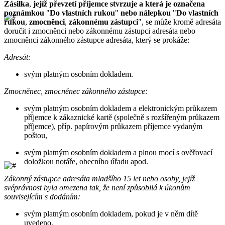
Zásilka
,
jejíž převzetí příjemce stvrzuje a která je označena
poznámkou
"
Do vlastních rukou
"
nebo nálepkou
"
Do vlastních
rukou
,
zmocněnci
,
zákonnému zástupci
", se může kromě adresáta
doručit i zmocněnci nebo zákonnému zástupci adresáta nebo
zmocněnci zákonného zástupce adresáta, který se prokáže:
Adresát:
svým platným osobním dokladem.
Zmocněnec, zmocněnec zákonného zástupce:
svým platným osobním dokladem a elektronickým průkazem
příjemce k zákaznické kartě (společně s rozšířeným průkazem
příjemce), příp. papírovým průkazem příjemce vydaným
poštou,
svým platným osobním dokladem a plnou mocí s ověřovací
doložkou notáře, obecního úřadu apod.
Zákonný zástupce adresáta mladšího 15 let nebo osoby, jejíž
svéprávnost byla omezena tak, že není způsobilá k úkonům
souvisejícím s dodáním:
svým platným osobním dokladem, pokud je v něm dítě
uvedeno,