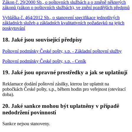
Zákon č. 29/2000 Sb., o poštovních službách a o změně některých
zákonů (zákon o poštovních službách), ve znění pozdějších předpisů
Vyhláška č. 464/2012 Sb., o stanovení specifikace jednotlivých
základních služeb a základních kvalitativních požadavků na jejich
poskytování
18.
Jaké jsou související předpisy
Poštovní podmínky České pošty, s.p. - Základní poštovní služby
Poštovní podmínky České pošty, s.p. - Ceník
19.
Jaké jsou opravné prostředky a jak se uplatňují
Reklamace dodání poštovní zásilky, kterou lze uplatnit na
pobočkách České pošty, s.p., během hodin pro veřejnost (otevírací
doba).
20.
Jaké sankce mohou být uplatněny v případě
nedodržení povinností
Sankce nejsou stanoveny.