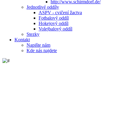
http://www.schirmdorf.de/
Jednotlivé oddíly
ASPV - cvičení žactva
Fotbalový oddíl
Hokejový oddíl
Volejbalový oddíl
Stezky
Kontakt
Napište nám
Kde nás najdete