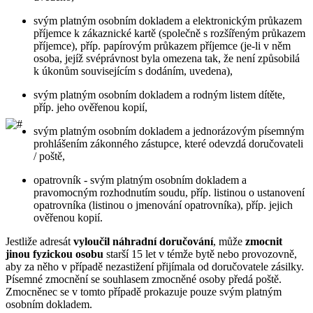
svým platným osobním dokladem a elektronickým průkazem
příjemce k zákaznické kartě (společně s rozšířeným průkazem
příjemce), příp. papírovým průkazem příjemce (je-li v něm
osoba, jejíž svéprávnost byla omezena tak, že není způsobilá
k úkonům souvisejícím s dodáním, uvedena),
svým platným osobním dokladem a rodným listem dítěte,
příp. jeho ověřenou kopií,
svým platným osobním dokladem a jednorázovým písemným
prohlášením zákonného zástupce, které odevzdá doručovateli
/ poště,
opatrovník - svým platným osobním dokladem a
pravomocným rozhodnutím soudu, příp. listinou o ustanovení
opatrovníka (listinou o jmenování opatrovníka), příp. jejich
ověřenou kopií.
Jestliže adresát
vyloučil náhradní doručování
, může
zmocnit
jinou fyzickou osobu
starší 15 let v témže bytě nebo provozovně,
aby za něho v případě nezastižení přijímala od doručovatele zásilky.
Písemné zmocnění se souhlasem zmocněné osoby předá poště.
Zmocněnec se v tomto případě prokazuje pouze svým platným
osobním dokladem.