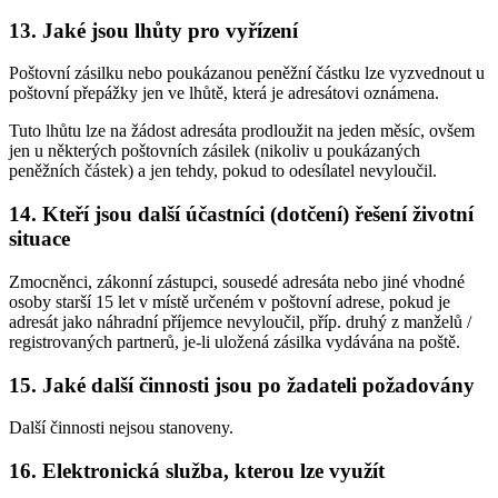
13.
Jaké jsou lhůty pro vyřízení
Poštovní zásilku nebo poukázanou peněžní částku lze vyzvednout u
poštovní přepážky jen ve lhůtě, která je adresátovi oznámena.
Tuto lhůtu lze na žádost adresáta prodloužit na jeden měsíc, ovšem
jen u některých poštovních zásilek (nikoliv u poukázaných
peněžních částek) a jen tehdy, pokud to odesílatel nevyloučil.
14.
Kteří jsou další účastníci (dotčení) řešení životní
situace
Zmocněnci, zákonní zástupci, sousedé adresáta nebo jiné vhodné
osoby starší 15 let v místě určeném v poštovní adrese, pokud je
adresát jako náhradní příjemce nevyloučil, příp. druhý z manželů /
registrovaných partnerů, je-li uložená zásilka vydávána na poště.
15.
Jaké další činnosti jsou po žadateli požadovány
Další činnosti nejsou stanoveny.
16.
Elektronická služba, kterou lze využít