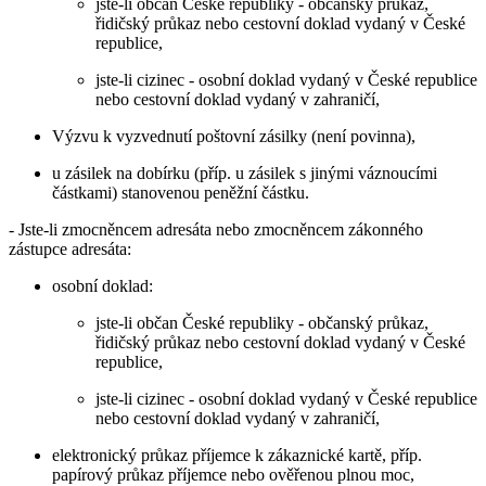
jste-li občan České republiky - občanský průkaz,
řidičský průkaz nebo cestovní doklad vydaný v České
republice,
jste-li cizinec - osobní doklad vydaný v České republice
nebo cestovní doklad vydaný v zahraničí,
Výzvu k vyzvednutí poštovní zásilky (není povinna),
u zásilek na dobírku (příp. u zásilek s jinými váznoucími
částkami) stanovenou peněžní částku.
- Jste-li zmocněncem adresáta nebo zmocněncem zákonného
zástupce adresáta:
osobní doklad:
jste-li občan České republiky - občanský průkaz,
řidičský průkaz nebo cestovní doklad vydaný v České
republice,
jste-li cizinec - osobní doklad vydaný v České republice
nebo cestovní doklad vydaný v zahraničí,
elektronický průkaz příjemce k zákaznické kartě, příp.
papírový průkaz příjemce nebo ověřenou plnou moc,