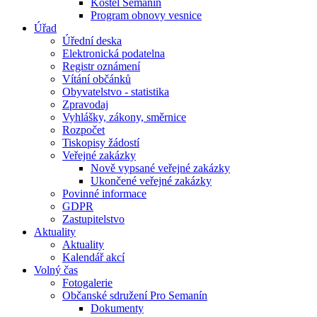
Kostel Semanín
Program obnovy vesnice
Úřad
Úřední deska
Elektronická podatelna
Registr oznámení
Vítání občánků
Obyvatelstvo - statistika
Zpravodaj
Vyhlášky, zákony, směrnice
Rozpočet
Tiskopisy žádostí
Veřejné zakázky
Nově vypsané veřejné zakázky
Ukončené veřejné zakázky
Povinné informace
GDPR
Zastupitelstvo
Aktuality
Aktuality
Kalendář akcí
Volný čas
Fotogalerie
Občanské sdružení Pro Semanín
Dokumenty