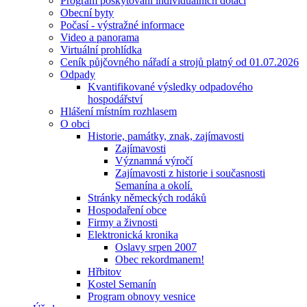
Program poskytování individuálních dotací
Obecní byty
Počasí - výstražné informace
Video a panorama
Virtuální prohlídka
Ceník půjčovného nářadí a strojů platný od 01.07.2026
Odpady
Kvantifikované výsledky odpadového
hospodářství
Hlášení místním rozhlasem
O obci
Historie, památky, znak, zajímavosti
Zajímavosti
Významná výročí
Zajímavosti z historie i současnosti
Semanína a okolí.
Stránky německých rodáků
Hospodaření obce
Firmy a živnosti
Elektronická kronika
Oslavy srpen 2007
Obec rekordmanem!
Hřbitov
Kostel Semanín
Program obnovy vesnice