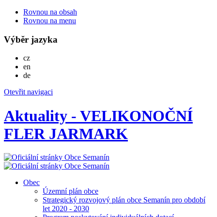
Rovnou na obsah
Rovnou na menu
Výběr jazyka
Česky
cz
English
en
Deutsch
de
Otevřit navigaci
Aktuality - VELIKONOČNÍ
FLER JARMARK
Obec
Územní plán obce
Strategický rozvojový plán obce Semanín pro období
let 2020 - 2030