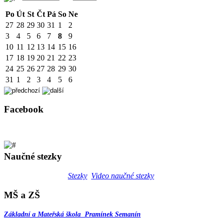
Po
Út
St
Čt
Pá
So
Ne
27
28
29
30
31
1
2
3
4
5
6
7
8
9
10
11
12
13
14
15
16
17
18
19
20
21
22
23
24
25
26
27
28
29
30
31
1
2
3
4
5
6
Facebook
Naučné stezky
Stezky
Video naučné stezky
MŠ a ZŠ
Základní a Mateřská škola Pramínek Semanín