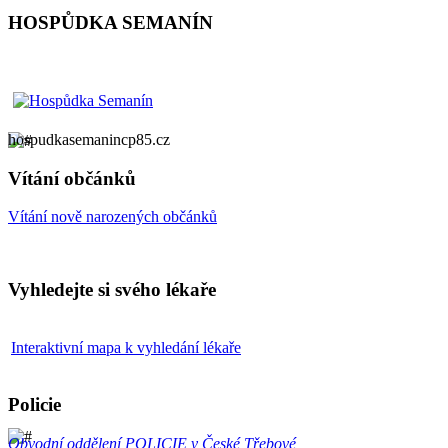
HOSPŮDKA SEMANÍN
hospudkasemanincp85.cz
Vítání občánků
Vítání nově narozených občánků
Vyhledejte si svého lékaře
Interaktivní mapa k vyhledání lékaře
Policie
Obvodní oddělení
POLICIE v České Třebové