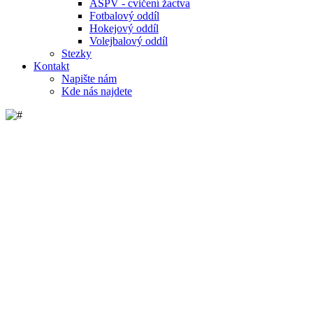
ASPV - cvičení žactva
Fotbalový oddíl
Hokejový oddíl
Volejbalový oddíl
Stezky
Kontakt
Napište nám
Kde nás najdete