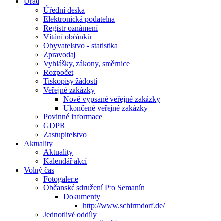
Úřad
Úřední deska
Elektronická podatelna
Registr oznámení
Vítání občánků
Obyvatelstvo - statistika
Zpravodaj
Vyhlášky, zákony, směrnice
Rozpočet
Tiskopisy žádostí
Veřejné zakázky
Nově vypsané veřejné zakázky
Ukončené veřejné zakázky
Povinné informace
GDPR
Zastupitelstvo
Aktuality
Aktuality
Kalendář akcí
Volný čas
Fotogalerie
Občanské sdružení Pro Semanín
Dokumenty
http://www.schirmdorf.de/
Jednotlivé oddíly