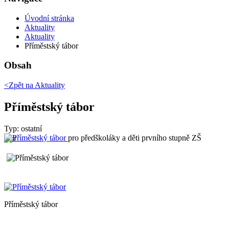
Úvodní stránka
Aktuality
Aktuality
Příměstský tábor
Obsah
<Zpět na
Aktuality
Příměstský tábor
Typ: ostatní
pro předškoláky a děti prvního stupně ZŠ
Příměstský tábor