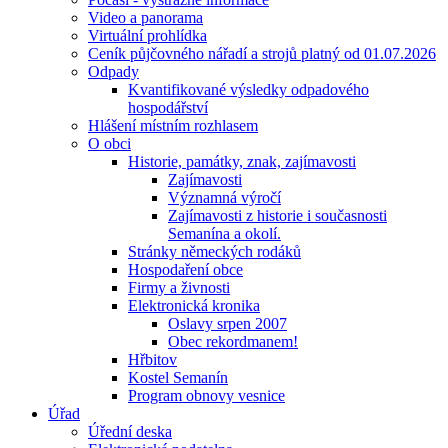
Video a panorama
Virtuální prohlídka
Ceník půjčovného nářadí a strojů platný od 01.07.2026
Odpady
Kvantifikované výsledky odpadového
hospodářství
Hlášení místním rozhlasem
O obci
Historie, památky, znak, zajímavosti
Zajímavosti
Významná výročí
Zajímavosti z historie i současnosti
Semanína a okolí.
Stránky německých rodáků
Hospodaření obce
Firmy a živnosti
Elektronická kronika
Oslavy srpen 2007
Obec rekordmanem!
Hřbitov
Kostel Semanín
Program obnovy vesnice
Úřad
Úřední deska