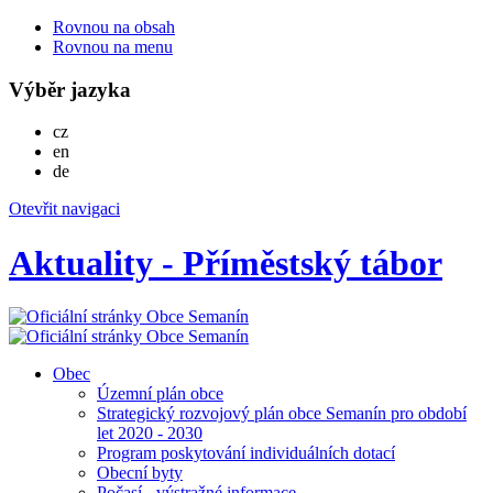
Rovnou na obsah
Rovnou na menu
Výběr jazyka
Česky
cz
English
en
Deutsch
de
Otevřit navigaci
Aktuality - Příměstský tábor
Obec
Územní plán obce
Strategický rozvojový plán obce Semanín pro období
let 2020 - 2030
Program poskytování individuálních dotací
Obecní byty
Počasí - výstražné informace