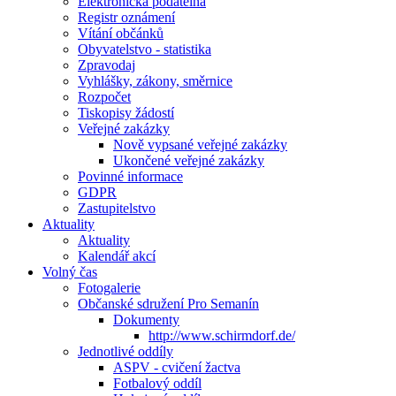
Elektronická podatelna
Registr oznámení
Vítání občánků
Obyvatelstvo - statistika
Zpravodaj
Vyhlášky, zákony, směrnice
Rozpočet
Tiskopisy žádostí
Veřejné zakázky
Nově vypsané veřejné zakázky
Ukončené veřejné zakázky
Povinné informace
GDPR
Zastupitelstvo
Aktuality
Aktuality
Kalendář akcí
Volný čas
Fotogalerie
Občanské sdružení Pro Semanín
Dokumenty
http://www.schirmdorf.de/
Jednotlivé oddíly
ASPV - cvičení žactva
Fotbalový oddíl