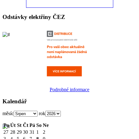
Odstávky elektřiny ČEZ
Podrobné informace
Kalendář
měsíc
rok
Po
Út
St
Čt
Pá
So
Ne
27
28
29
30
31
1
2
3
4
5
6
7
8
9