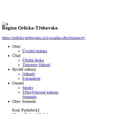
Region Orlicko-Třebovsko
https://orlicko-trebovsko.cz/o-svazku-obci/rozpocty/
Obec
Úvodní stránka
Úřad
Úřední deska
Tiskopisy žádostí
Rychlé odkazy
Odpady
Fotogalerie
Ostatní
Stezky
Tělovýchovná jednota
Semanín
Obec Semanín
Kraj: Pardubický