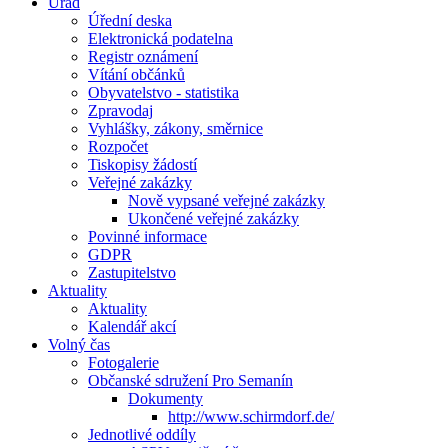
Úřad
Úřední deska
Elektronická podatelna
Registr oznámení
Vítání občánků
Obyvatelstvo - statistika
Zpravodaj
Vyhlášky, zákony, směrnice
Rozpočet
Tiskopisy žádostí
Veřejné zakázky
Nově vypsané veřejné zakázky
Ukončené veřejné zakázky
Povinné informace
GDPR
Zastupitelstvo
Aktuality
Aktuality
Kalendář akcí
Volný čas
Fotogalerie
Občanské sdružení Pro Semanín
Dokumenty
http://www.schirmdorf.de/
Jednotlivé oddíly