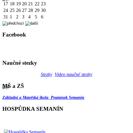
17
18
19
20
21
22
23
24
25
26
27
28
29
30
31
1
2
3
4
5
6
Facebook
Naučné stezky
Stezky
Video naučné stezky
MŠ a ZŠ
Základní a Mateřská škola Pramínek Semanín
HOSPŮDKA SEMANÍN