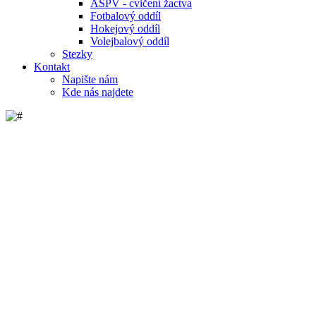
ASPV - cvičení žactva
Fotbalový oddíl
Hokejový oddíl
Volejbalový oddíl
Stezky
Kontakt
Napište nám
Kde nás najdete