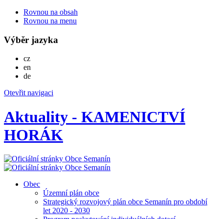
Rovnou na obsah
Rovnou na menu
Výběr jazyka
Česky
cz
English
en
Deutsch
de
Otevřit navigaci
Aktuality - KAMENICTVÍ
HORÁK
Obec
Územní plán obce
Strategický rozvojový plán obce Semanín pro období
let 2020 - 2030