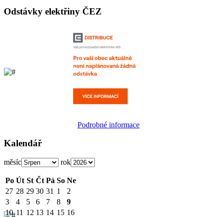
Odstávky elektřiny ČEZ
Podrobné informace
Kalendář
měsíc
rok
Po
Út
St
Čt
Pá
So
Ne
27
28
29
30
31
1
2
3
4
5
6
7
8
9
10
11
12
13
14
15
16