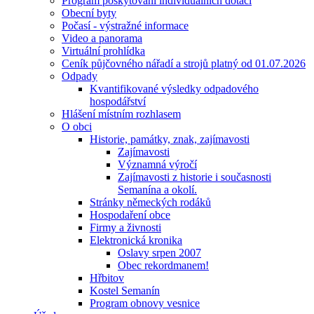
Program poskytování individuálních dotací
Obecní byty
Počasí - výstražné informace
Video a panorama
Virtuální prohlídka
Ceník půjčovného nářadí a strojů platný od 01.07.2026
Odpady
Kvantifikované výsledky odpadového
hospodářství
Hlášení místním rozhlasem
O obci
Historie, památky, znak, zajímavosti
Zajímavosti
Významná výročí
Zajímavosti z historie i současnosti
Semanína a okolí.
Stránky německých rodáků
Hospodaření obce
Firmy a živnosti
Elektronická kronika
Oslavy srpen 2007
Obec rekordmanem!
Hřbitov
Kostel Semanín
Program obnovy vesnice